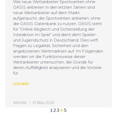
Wie neue Wettanbieter Sportwetten ohne
OASIS anbieten In den letzten Jahren sind
neue Wettanbieter auf dem Markt
aufgetaucht, die Sportwetten anbieten, ohne
die OASIS-Datenbank zu nutzen. OASIS steht
für “Online Abgleich und Sicherstellung der
Interaktion im Spiel” und dient dem Spieler-
und Jugendschutz in Deutschland. Dies wirft
Fragen zu Legalität, Sicherheit und den
angebotenen Wettmärkten auf. Im Folgenden
werden wir die Funktionsweise dieser
Wettanbieter untersuchen, die Gründe für
deren Auffälligkeit analysieren und die Vorteile
für
LEER MÁS
Admlnlx
19 May 2026
1
2
3
4
5