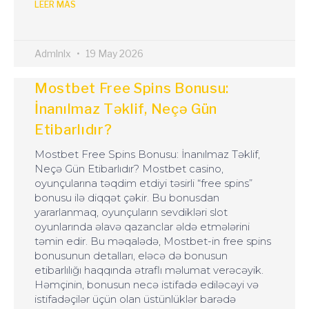
LEER MÁS
Admlnlx
19 May 2026
Mostbet Free Spins Bonusu:
İnanılmaz Təklif, Neçə Gün
Etibarlıdır?
Mostbet Free Spins Bonusu: İnanılmaz Təklif,
Neçə Gün Etibarlıdır? Mostbet casino,
oyunçularına təqdim etdiyi təsirli “free spins”
bonusu ilə diqqət çəkir. Bu bonusdan
yararlanmaq, oyunçuların sevdikləri slot
oyunlarında əlavə qazanclar əldə etmələrini
təmin edir. Bu məqalədə, Mostbet-in free spins
bonusunun detalları, eləcə də bonusun
etibarlılığı haqqında ətraflı məlumat verəcəyik.
Həmçinin, bonusun necə istifadə ediləcəyi və
istifadəçilər üçün olan üstünlüklər barədə