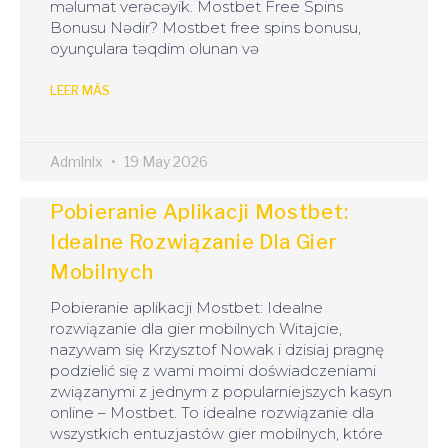
məlumat verəcəyik. Mostbet Free Spins
Bonusu Nədir? Mostbet free spins bonusu,
oyunçulara təqdim olunan və
LEER MÁS
Admlnlx
19 May 2026
Pobieranie Aplikacji Mostbet:
Idealne Rozwiązanie Dla Gier
Mobilnych
Pobieranie aplikacji Mostbet: Idealne
rozwiązanie dla gier mobilnych Witajcie,
nazywam się Krzysztof Nowak i dzisiaj pragnę
podzielić się z wami moimi doświadczeniami
związanymi z jednym z popularniejszych kasyn
online – Mostbet. To idealne rozwiązanie dla
wszystkich entuzjastów gier mobilnych, które