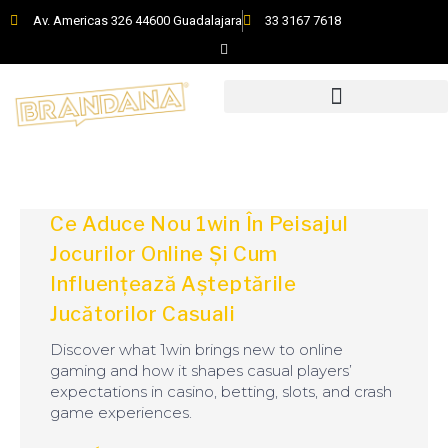
Skip
Av. Americas 326 44600 Guadalajara
33 3167 7618
to
F
content
a
c
e
b
o
o
k
Page
Page
Page
Page
Page
Ce Aduce Nou 1win În Peisajul
Jocurilor Online Și Cum
Influențează Așteptările
Jucătorilor Casuali
Discover what 1win brings new to online
gaming and how it shapes casual players’
expectations in casino, betting, slots, and crash
game experiences.