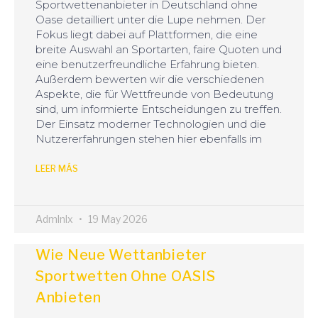
Sportwettenanbieter in Deutschland ohne
Oase detailliert unter die Lupe nehmen. Der
Fokus liegt dabei auf Plattformen, die eine
breite Auswahl an Sportarten, faire Quoten und
eine benutzerfreundliche Erfahrung bieten.
Außerdem bewerten wir die verschiedenen
Aspekte, die für Wettfreunde von Bedeutung
sind, um informierte Entscheidungen zu treffen.
Der Einsatz moderner Technologien und die
Nutzererfahrungen stehen hier ebenfalls im
LEER MÁS
Admlnlx
19 May 2026
Wie Neue Wettanbieter
Sportwetten Ohne OASIS
Anbieten