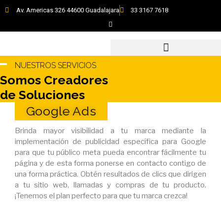
Skip
Av. Americas 326 44600 Guadalajara
33 3167 7618
to
F
content
a
c
e
b
o
o
NUESTROS SERVICIOS
k
Somos Creadores
de Soluciones
Google Ads
Brinda mayor visibilidad a tu marca mediante la
implementación de publicidad específica para Google
para que tu público meta pueda encontrar fácilmente tu
página y de esta forma ponerse en contacto contigo de
una forma práctica. Obtén resultados de clics que dirigen
a tu sitio web, llamadas y compras de tu producto.
¡Tenemos el plan perfecto para que tu marca crezca!