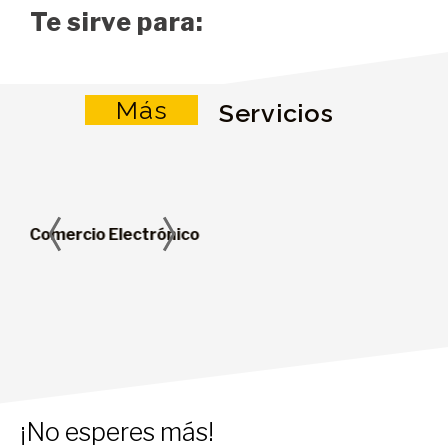
Te sirve para:
Más
Servicios
Comercio Electrónico
Diseño Gráfico
C
¡No esperes más!