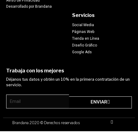
Aviso de Privacidad
Desarrollado por Brandana
Servicios
Social Media
Páginas Web
Tienda en Línea
Diseño Gráfico
Google Ads
Trabaja con los mejores
Déjanos tus datos y obtén un 10% en la primera contratación de un
servicio.
Email
ENVIAR
F
Brandana 2020 © Derechos reservados
a
c
e
b