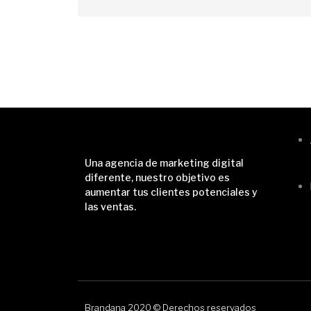
a
o
l
j
e
e
t
o
Una agencia de marketing digital
diferente, nuestro objetivo es
aumentar tus clientes potenciales y
las ventas.
Brandana 2020 © Derechos reservados