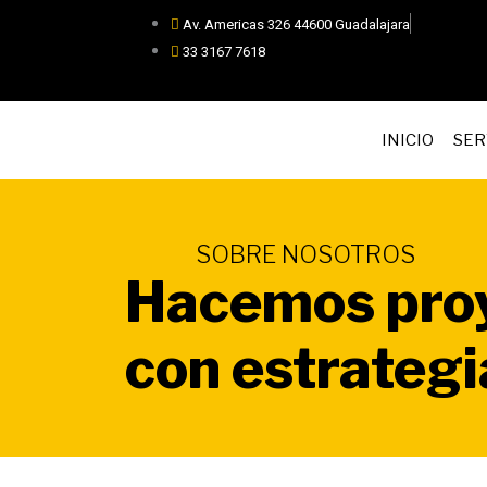
Skip
Av. Americas 326 44600 Guadalajara
to
33 3167 7618
content
INICIO
SER
SOBRE NOSOTROS
Hacemos pro
con estrategi