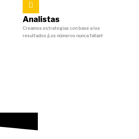
Analistas
Creamos estrategias con base a los
resultados ¡Los números nunca fallan!