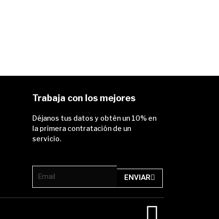
Trabaja con los mejores
Déjanos tus datos y obtén un 10% en
la primera contratación de un
servicio.
Email
ENVIAR
F