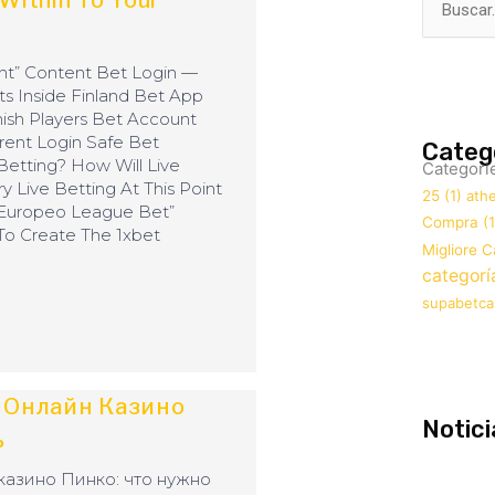
Within To Your
unt” Content Bet Login —
ts Inside Finland Bet App
nish Players Bet Account
rent Login Safe Bet
Categ
 Betting? How Will Live
Categori
 Live Betting At This Point
25
(1)
ath
 Europeo League Bet”
Compra
(1
o Create The 1xbet
Migliore C
categorí
supabetca
 Онлайн Казино
Notic
ь
азино Пинко: что нужно