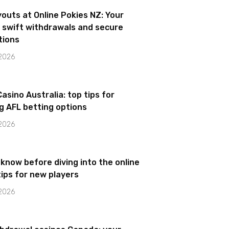
outs at Online Pokies NZ: Your
o swift withdrawals and secure
tions
 2026
Casino Australia: top tips for
g AFL betting options
 2026
know before diving into the online
tips for new players
 2026