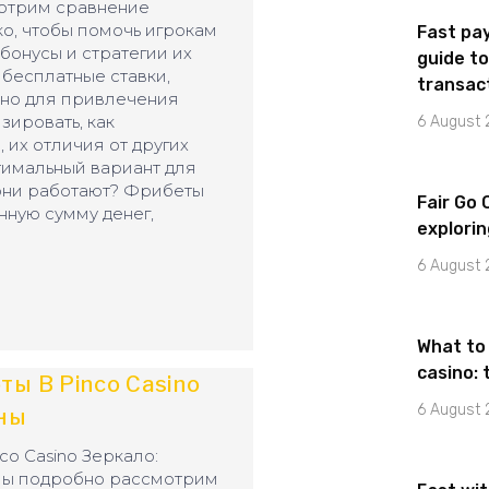
мотрим сравнение
о, чтобы помочь игрокам
Fast pay
бонусы и стратегии их
guide t
бесплатные ставки,
transac
ино для привлечения
зировать, как
6 August
 их отличия от других
тимальный вариант для
 они работают? Фрибеты
Fair Go 
ную сумму денег,
explorin
6 August
What to 
casino: 
ы В Pinco Casino
6 August
йны
o Casino Зеркало:
 мы подробно рассмотрим