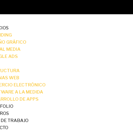
CIOS
NDING
ÑO GRÁFICO
AL MEDIA
GLE ADS
RUCTURA
NAS WEB
ERCIO ELECTRÓNICO
WARE A LA MEDIDA
RROLLO DE APPS
FOLIO
ROS
 DE TRABAJO
CTO