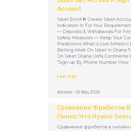
1xbet Get Access ᐉ Sign 
Account
1xbet Enroll ᐉ Create 1xbet Acco
Indication In For Your Requiremen
— Deposits & Withdrawals For Fin
Safety Measures — Keep Your Cur
Predictions What Is Live Athletics
Betting Work On 1xbet In Ghana Try
On 1xbet Ghana Uefa Continente
“Sign-up By Phone Number How T
Leer más
Admlnlx
19 May 2026
Сравнение Фрибетов В
Пинко: Что Нужно Знат
Сравнение фрибетов в онлайн к