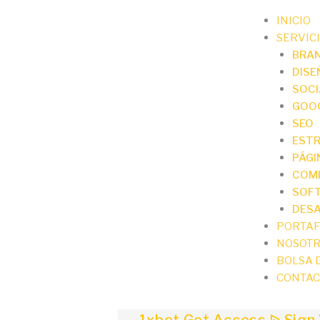
INICIO
SERVIC
BRA
DISE
SOCI
GOO
SEO
EST
PÁGI
COM
SOFT
DESA
PORTAF
NOSOT
BOLSA 
CONTAC
Page
Page
Pag
Pa