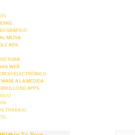
IOS
NDING
ÑO GRÁFICO
AL MEDIA
GLE ADS
RUCTURA
NAS WEB
ERCIO ELECTRÓNICO
WARE A LA MEDIDA
RROLLO DE APPS
OLIO
ROS
DE TRABAJO
TO
e
ge
Page
Search