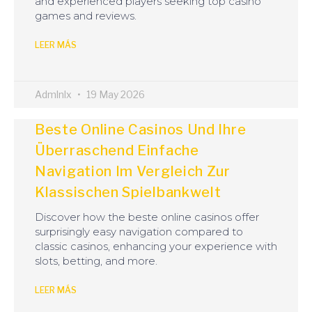
and experienced players seeking top casino
games and reviews.
LEER MÁS
Admlnlx
19 May 2026
Beste Online Casinos Und Ihre
Überraschend Einfache
Navigation Im Vergleich Zur
Klassischen Spielbankwelt
Discover how the beste online casinos offer
surprisingly easy navigation compared to
classic casinos, enhancing your experience with
slots, betting, and more.
LEER MÁS