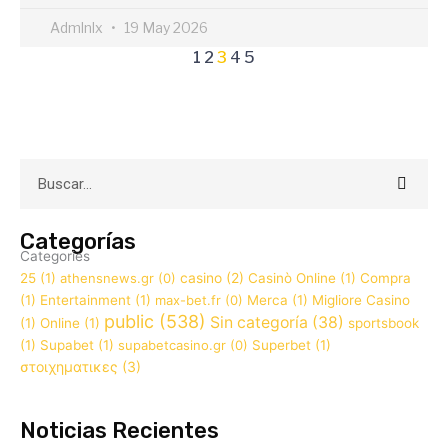
Admlnlx
19 May 2026
1
2
3
4
5
Search
Categorías
Categories
25
(1)
athensnews.gr
(0)
casino
(2)
Casinò Online
(1)
Compra
(1)
Entertainment
(1)
max-bet.fr
(0)
Merca
(1)
Migliore Casino
public
(538)
Sin categoría
(38)
(1)
Online
(1)
sportsbook
(1)
Supabet
(1)
supabetcasino.gr
(0)
Superbet
(1)
στοιχηματικες
(3)
Noticias Recientes