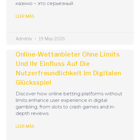
казино – это серьезный
LEER MÁS
Admlnlx
19 May 2026
Online-Wettanbieter Ohne Limits
Und Ihr Einfluss Auf Die
Nutzerfreundlichkeit Im Digitalen
Glücksspiel
Discover how online betting platforms without
limits enhance user experience in digital
gambling, from slots to crash games and in-
depth reviews.
LEER MÁS