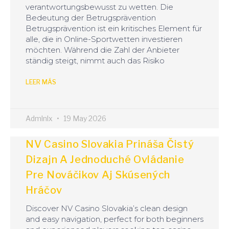
verantwortungsbewusst zu wetten. Die
Bedeutung der Betrugsprävention
Betrugsprävention ist ein kritisches Element für
alle, die in Online-Sportwetten investieren
möchten. Während die Zahl der Anbieter
ständig steigt, nimmt auch das Risiko
LEER MÁS
Admlnlx
19 May 2026
NV Casino Slovakia Prináša Čistý
Dizajn A Jednoduché Ovládanie
Pre Nováčikov Aj Skúsených
Hráčov
Discover NV Casino Slovakia’s clean design
and easy navigation, perfect for both beginners