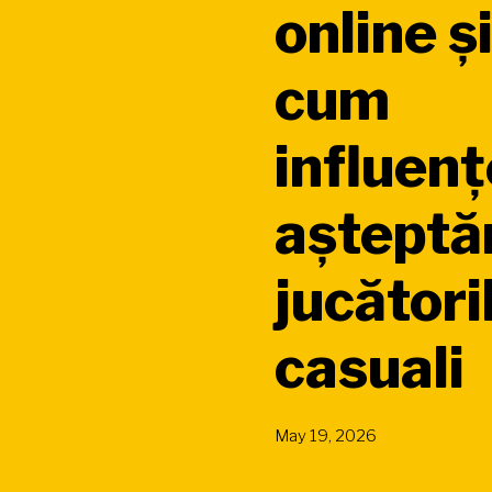
online ș
cum
influen
așteptăr
jucători
casuali
May 19, 2026