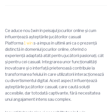
Ce aduce nou 1win în peisajul jocurilor online și cum
influențează așteptările jucătorilor casuali
Platforma
1 win
s-a impus în ultimii ani ca o prezență
distinctă în domeniul jocurilor online, oferind o
experiență adaptată atât pentru jucătorii pasionați, cât
și pentru cei casuali. Integrarea unor funcționalități
inovatoare și o interfață prietenoasă contribuie la
transformarea felului în care utilizatorii interacționează
cu divertismentul digital. Acest aspect influențează
așteptările jucătorilor casuali, care caută soluții
accesibile, dar totodată captivante, fără necesitatea
unui angajament intens sau complex.