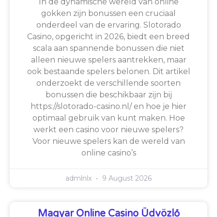
In de dynamische wereld van online
gokken zijn bonussen een cruciaal
onderdeel van de ervaring. Slotorado
Casino, opgericht in 2026, biedt een breed
scala aan spannende bonussen die niet
alleen nieuwe spelers aantrekken, maar
ook bestaande spelers belonen. Dit artikel
onderzoekt de verschillende soorten
bonussen die beschikbaar zijn bij
https://slotorado-casino.nl/ en hoe je hier
optimaal gebruik van kunt maken. Hoe
werkt een casino voor nieuwe spelers?
Voor nieuwe spelers kan de wereld van
online casino’s
admlnlx
9 August 2026
Magyar Online Casino Üdvözlő