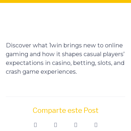
Discover what 1win brings new to online
gaming and how it shapes casual players’
expectations in casino, betting, slots, and
crash game experiences.
Comparte este Post