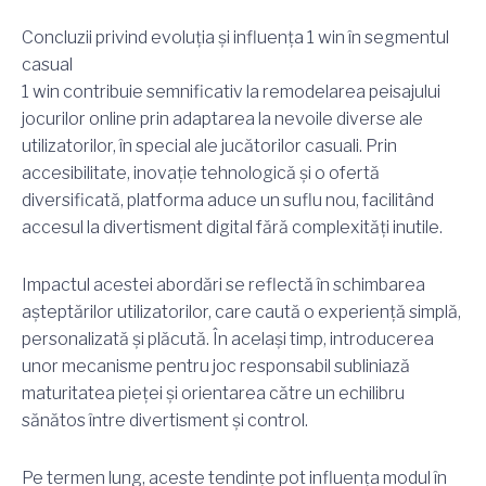
Concluzii privind evoluția și influența 1 win în segmentul
casual
1 win contribuie semnificativ la remodelarea peisajului
jocurilor online prin adaptarea la nevoile diverse ale
utilizatorilor, în special ale jucătorilor casuali. Prin
accesibilitate, inovație tehnologică și o ofertă
diversificată, platforma aduce un suflu nou, facilitând
accesul la divertisment digital fără complexități inutile.
Impactul acestei abordări se reflectă în schimbarea
așteptărilor utilizatorilor, care caută o experiență simplă,
personalizată și plăcută. În același timp, introducerea
unor mecanisme pentru joc responsabil subliniază
maturitatea pieței și orientarea către un echilibru
sănătos între divertisment și control.
Pe termen lung, aceste tendințe pot influența modul în