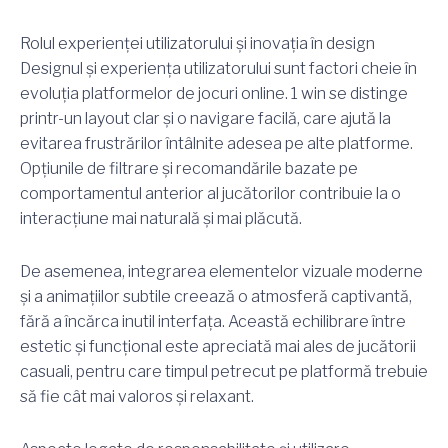
Rolul experienței utilizatorului și inovația în design
Designul și experiența utilizatorului sunt factori cheie în
evoluția platformelor de jocuri online. 1 win se distinge
printr-un layout clar și o navigare facilă, care ajută la
evitarea frustrărilor întâlnite adesea pe alte platforme.
Opțiunile de filtrare și recomandările bazate pe
comportamentul anterior al jucătorilor contribuie la o
interacțiune mai naturală și mai plăcută.
De asemenea, integrarea elementelor vizuale moderne
și a animațiilor subtile creează o atmosferă captivantă,
fără a încărca inutil interfața. Această echilibrare între
estetic și funcțional este apreciată mai ales de jucătorii
casuali, pentru care timpul petrecut pe platformă trebuie
să fie cât mai valoros și relaxant.