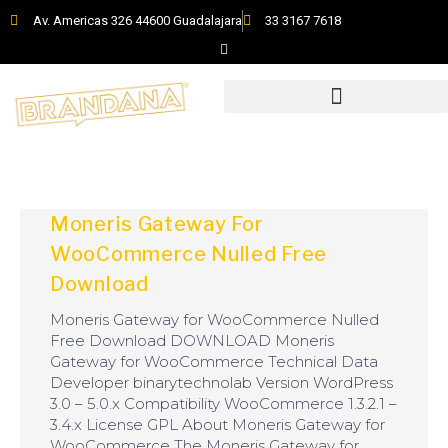
Skip
Av. Americas 326 44600 Guadalajara
33 3167 7618
to
F
content
a
c
e
b
o
o
k
Moneris Gateway For
WooCommerce Nulled Free
Download
Moneris Gateway for WooCommerce Nulled
Free Download DOWNLOAD Moneris
Gateway for WooCommerce Technical Data
Developer binarytechnolab Version WordPress
3.0 – 5.0.x Compatibility WooCommerce 1.3.2.1 –
3.4.x License GPL About Moneris Gateway for
WooCommerce The Moneris Gateway for