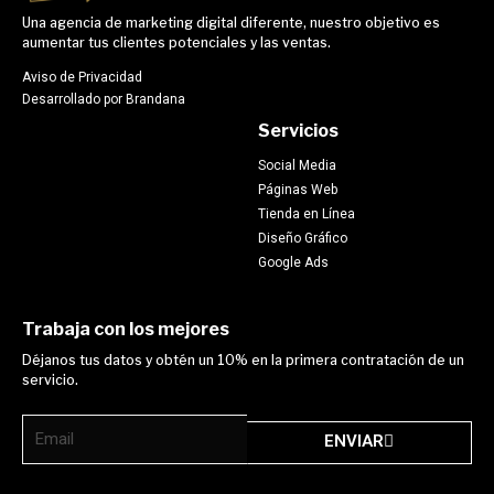
Una agencia de marketing digital diferente, nuestro objetivo es
aumentar tus clientes potenciales y las ventas.
Aviso de Privacidad
Desarrollado por Brandana
Servicios
Social Media
Páginas Web
Tienda en Línea
Diseño Gráfico
Google Ads
Trabaja con los mejores
Déjanos tus datos y obtén un 10% en la primera contratación de un
servicio.
Email
ENVIAR