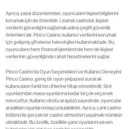
Ayrıca, yasal düzenlemeler, oyuncuların kişisel bilgilerini
korumak için de önemlidir. Lisanslı casinolar, kişisel
verilerin güvenliğini sağlamak adına çeşitli güvenlik
önlemleri alır. Pinco Casino, kullanıcı verilerini korumak
için gelişmiş şifreleme teknolojileri kullanmaktadır. Bu,
oyuncuların hem finansal işlemlerinde hem de kişisel
verilerinin güvenliğinde rahat hissetmelerini sağlar.
Pinco Casino’da Oyun Seçenekleri ve Kullanıcı Deneyimi
Pinco Casino, geniş bir oyun yelpazesi sunarak
kullanıcıların farklı tercihlerine hitap etmektedir. Slot
oyunlarından masa oyunlarına kadar birçok seçenek
mevcuttur. Kullanıcı dostu arayüzü sayesinde, oyuncular
aradıkları oyunları kolayca bulabilirler. Ayrıca, canlı casino
bölümü ile gerçek bir casino atmosferi yaşamak mümkün
olmaktadır. Bu özellik, özellikle şans oyunlarını seven