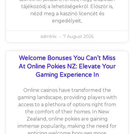
tájékozódj a lehetőségekről. Először is,
nézd meg a kaszinó licencét és
engedélyeit,
admlnlx
7 August 2026
Welcome Bonuses You Can’t Miss
At Online Pokies NZ: Elevate Your
Gaming Experience In
Online casinos have transformed the
gaming landscape, providing players with
access to a plethora of options right from
the comfort of their homes. In New
Zealand, online pokies are gaining
immense popularity, making the need for
enticing welcome bonuses more