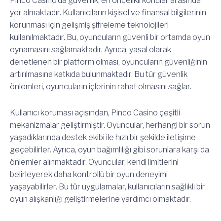
Pinco Casino’da güvenlik, en öncelikli konular arasında
yer almaktadır. Kullanıcıların kişisel ve finansal bilgilerinin
korunması için gelişmiş şifreleme teknolojileri
kullanılmaktadır. Bu, oyuncuların güvenli bir ortamda oyun
oynamasını sağlamaktadır. Ayrıca, yasal olarak
denetlenen bir platform olması, oyuncuların güvenliğinin
artırılmasına katkıda bulunmaktadır. Bu tür güvenlik
önlemleri, oyuncuların içlerinin rahat olmasını sağlar.
Kullanıcı koruması açısından, Pinco Casino çeşitli
mekanizmalar geliştirmiştir. Oyuncular, herhangi bir sorun
yaşadıklarında destek ekibi ile hızlı bir şekilde iletişime
geçebilirler. Ayrıca, oyun bağımlılığı gibi sorunlara karşı da
önlemler alınmaktadır. Oyuncular, kendi limitlerini
belirleyerek daha kontrollü bir oyun deneyimi
yaşayabilirler. Bu tür uygulamalar, kullanıcıların sağlıklı bir
oyun alışkanlığı geliştirmelerine yardımcı olmaktadır.