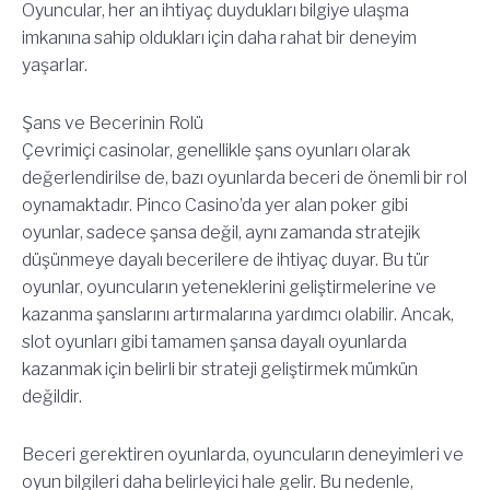
Oyuncular, her an ihtiyaç duydukları bilgiye ulaşma
imkanına sahip oldukları için daha rahat bir deneyim
yaşarlar.
Şans ve Becerinin Rolü
Çevrimiçi casinolar, genellikle şans oyunları olarak
değerlendirilse de, bazı oyunlarda beceri de önemli bir rol
oynamaktadır. Pinco Casino’da yer alan poker gibi
oyunlar, sadece şansa değil, aynı zamanda stratejik
düşünmeye dayalı becerilere de ihtiyaç duyar. Bu tür
oyunlar, oyuncuların yeteneklerini geliştirmelerine ve
kazanma şanslarını artırmalarına yardımcı olabilir. Ancak,
slot oyunları gibi tamamen şansa dayalı oyunlarda
kazanmak için belirli bir strateji geliştirmek mümkün
değildir.
Beceri gerektiren oyunlarda, oyuncuların deneyimleri ve
oyun bilgileri daha belirleyici hale gelir. Bu nedenle,