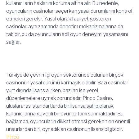
kullanıcıların haklarını koruma altına alır. Bu nedenle,
oyuncuların casinoları seçerken yasal durumlarını kontrol
etmeleri gerekir. Yasal olarak faaliyet gösteren
casinolar, aynı zamanda denetim mekanizmalarına da
tabidir, bu da oyuncuların adil oyun deneyimi yaşamasını
sağlar.
Türkiye’de çevrimiçi oyun sektöründe bulunan birçok
casinonun yasal durumu karmaşık olabilir. Bazı casinolar
yurt dışında lisans alırken, bazıları ise yerel
düzenlemelere uymak zorundadır. Pinco Casino,
uluslararası standartlarda bir lisansa sahip olarak,
kullanıcılarına güvenli bir oyun ortamı sunmaktadır. Bu
bağlamda, oyuncuların dikkat etmesi gereken en önemli
unsurlardan biri, oynadıkları casinonun lisans bilgisidir.
Pinco