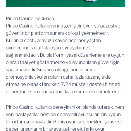
Pinco Casino Hakkında
Pinco Casino, kullanıcılarına geniş bir oyun yelpazesi ve
güvenilir bir platform sunarak dikkat çekmektedir.
Kullanıcı dostu arayüzü sayesinde, her yaştan
oyuncunun rahatlıkla oyun oynayabilmesi
sağlanmaktadır. Bu platform, yasal düzenlemelere uygun
olarak faaliyet göstermekte ve oyuncuların güvenliğini
sağlamaktadır. Sunmuş olduğu bonuslar ve
promosyonlar, kullanıcıların daha fazla kazanç elde
etmesine olanak tanırken, 7/24 müşteri destek hizmeti
ile her türlü sorunlarına anında çözüm üretebilmektedir.
Pinco Casino, kullanıcı deneyimini ön planda tutarak, hem
yeni başlayanlar hem de deneyimli oyuncular için uygun
bir ortam sunmaktadır. Geniş oyun seçenekleri, şans ve
beceri unsurlarını bir araya getirerek, farklı oyun