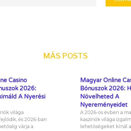
MÁS POSTS
ne Casino
Magyar Online Ca
nuszok 2026:
Bónuszok 2026: 
imáld A Nyerési
Növelheted A
Nyereményeidet
inók világa
A 2026-os évben a ma
ejlődik, és 2026-ban
kaszinók világa izgal
etőség várja a
lehetőségeket kínál a