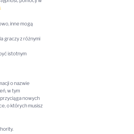
 dostępność pomocy w
k
towo, inne mogą
la graczy z różnymi
być istotnym
acji o nazwie
eń, w tym
co przyciąga nowych
ce, o których musisz
hority.