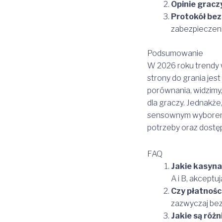
Opinie gracz
Protokół be
zabezpieczeni
Podsumowanie
W 2026 roku trendy 
strony do grania je
porównania, widzimy
dla graczy. Jednakże
sensownym wyborem. 
potrzeby oraz dostę
FAQ
Jakie kasyna
A i B, akceptuj
Czy płatnośc
zazwyczaj bez
Jakie są róż