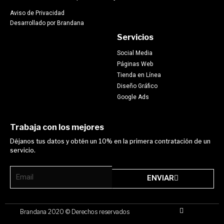
Aviso de Privacidad
Desarrollado por Brandana
Servicios
Social Media
Páginas Web
Tienda en Línea
Diseño Gráfico
Google Ads
Trabaja con los mejores
Déjanos tus datos y obtén un 10% en la primera contratación de un
servicio.
Email
ENVIAR
F
Brandana 2020 © Derechos reservados
a
c