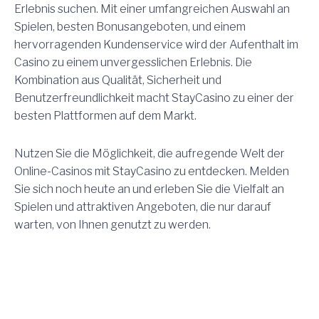
Erlebnis suchen. Mit einer umfangreichen Auswahl an
Spielen, besten Bonusangeboten, und einem
hervorragenden Kundenservice wird der Aufenthalt im
Casino zu einem unvergesslichen Erlebnis. Die
Kombination aus Qualität, Sicherheit und
Benutzerfreundlichkeit macht StayCasino zu einer der
besten Plattformen auf dem Markt.
Nutzen Sie die Möglichkeit, die aufregende Welt der
Online-Casinos mit StayCasino zu entdecken. Melden
Sie sich noch heute an und erleben Sie die Vielfalt an
Spielen und attraktiven Angeboten, die nur darauf
warten, von Ihnen genutzt zu werden.