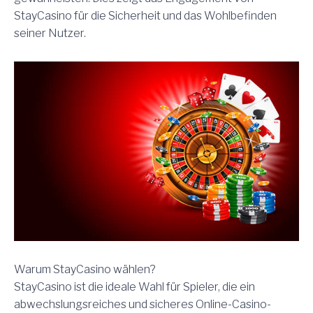
StayCasino für die Sicherheit und das Wohlbefinden
seiner Nutzer.
Warum StayCasino wählen?
StayCasino ist die ideale Wahl für Spieler, die ein
abwechslungsreiches und sicheres Online-Casino-