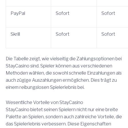
PayPal
Sofort
Sofort
Skrill
Sofort
Sofort
Die Tabelle zeigt, wie vielseitig die Zahlungsoptionen bei
StayCasino sind. Spieler können aus verschiedenen
Methoden wählen, die sowohl schnelle Einzahlungen als
auch zügige Auszahlungen ermöglichen. Dies trägt zu
einem reibungslosen Spielerlebnis bei.
Wesentliche Vorteile von StayCasino
StayCasino bietet seinen Spielern nicht nur eine breite
Palette an Spielen, sondern auch zahlreiche Vorteile, die
das Spielerlebnis verbessern. Diese Eigenschaften