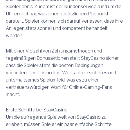
Spielerlebnis. Zudem ist der Kundenservice rund um die
Uhr erreichbar, was einen zusätzlichen Pluspunkt
darstellt. Spieler können sich darauf verlassen, dass ihre
Anliegen stets schnell und kompetent behandelt
werden.
Mit einer Vielzahl von Zahlungsmethoden und
regelmäßigen Bonusaktionen stellt StayCasino sicher,
dass die Spieler stets die besten Bedingungen
vorfinden. Das Casino legt Wert auf ein sicheres und
unterhaltsames Spielumfeld, was es zu einer
vertrauenswürdigen Wahl für Online-Gaming-Fans
macht.
Erste Schritte bei StayCasino
Um die aufregende Spielwelt von StayCasino zu
erleben, müssen Spieler ein paar einfache Schritte