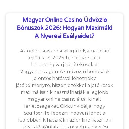
Magyar Online Casino Üdvözlő
Bónuszok 2026: Hogyan Maximáld
A Nyerési Esélyeidet?
Az online kaszinók világa folyamatosan
fejlődik, és 2026-ban egyre több
lehetőség várja a játékosokat
Magyarországon. Az üdvözlő bónuszok
jelentős hatással lehetnek a
játékélményre, hiszen ezekkel a játékosok
maximálisan kihasználhatják a legjobb
magyar online casino által kínált
lehetőségeket. Cikkünk célja, hogy
segítsen felfedezni, hogyan lehet a
legjobban kihasználni az online kaszinók
üdvözlő ajánlatait és növelni a nyerési