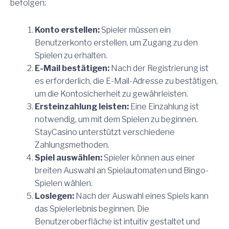
befolgen:
Konto erstellen:
Spieler müssen ein
Benutzerkonto erstellen, um Zugang zu den
Spielen zu erhalten.
E-Mail bestätigen:
Nach der Registrierung ist
es erforderlich, die E-Mail-Adresse zu bestätigen,
um die Kontosicherheit zu gewährleisten.
Ersteinzahlung leisten:
Eine Einzahlung ist
notwendig, um mit dem Spielen zu beginnen.
StayCasino unterstützt verschiedene
Zahlungsmethoden.
Spiel auswählen:
Spieler können aus einer
breiten Auswahl an Spielautomaten und Bingo-
Spielen wählen.
Loslegen:
Nach der Auswahl eines Spiels kann
das Spielerlebnis beginnen. Die
Benutzeroberfläche ist intuitiv gestaltet und