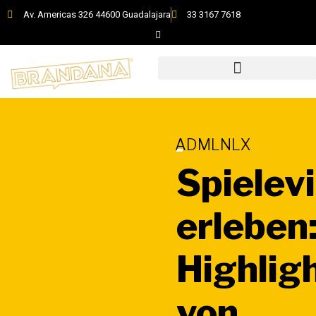
Skip
Av. Americas 326 44600 Guadalajara
33 3167 7618
to
F
content
a
c
e
b
o
o
k
ADMLNLX
Spielevi
erleben:
Highlig
von