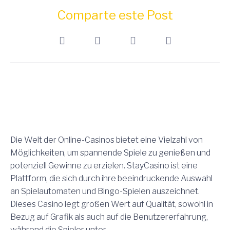
Comparte este Post
Die Welt der Online-Casinos bietet eine Vielzahl von
Möglichkeiten, um spannende Spiele zu genießen und
potenziell Gewinne zu erzielen. StayCasino ist eine
Plattform, die sich durch ihre beeindruckende Auswahl
an Spielautomaten und Bingo-Spielen auszeichnet.
Dieses Casino legt großen Wert auf Qualität, sowohl in
Bezug auf Grafik als auch auf die Benutzererfahrung,
während die Spieler unter