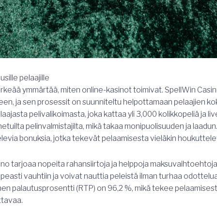
sille pelaajille
rkeää ymmärtää, miten online-kasinot toimivat. SpellWin Casino
en, ja sen prosessit on suunniteltu helpottamaan pelaajien ko
 laajasta pelivalikoimasta, joka kattaa yli 3,000 kolikkopeliä ja liv
netuilta pelinvalmistajilta, mikä takaa monipuolisuuden ja laadun
elevia bonuksia, jotka tekevät pelaamisesta vieläkin houkutte
ino tarjoaa nopeita rahansiirtoja ja helppoja maksuvaihtoehtoja
easti vauhtiin ja voivat nauttia peleistä ilman turhaa odottelua
nen palautusprosentti (RTP) on 96,2 %, mikä tekee pelaamises
ttavaa.