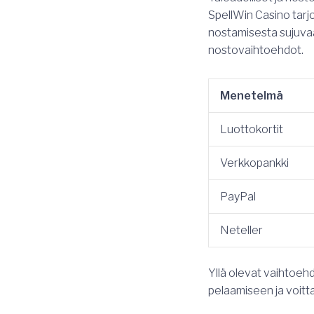
SpellWin Casino tarjo
nostamisesta sujuvaa j
nostovaihtoehdot.
Menetelmä
Luottokortit
Verkkopankki
PayPal
Neteller
Yllä olevat vaihtoehd
pelaamiseen ja voitta