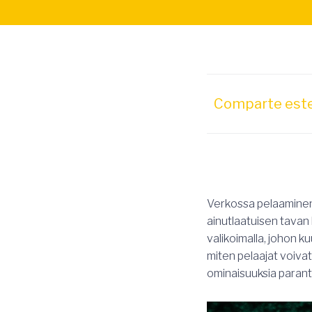
Comparte este
Verkossa pelaaminen 
ainutlaatuisen tavan 
valikoimalla, johon ku
miten pelaajat voiva
ominaisuuksia paran