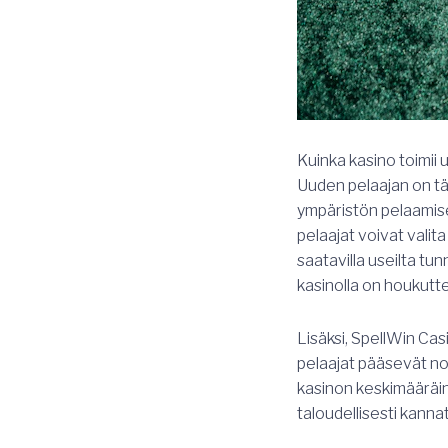
Kuinka kasino toimii uu
Uuden pelaajan on tä
ympäristön pelaamise
pelaajat voivat valita
saatavilla useilta tun
kasinolla on houkutt
Lisäksi, SpellWin Cas
pelaajat pääsevät nop
kasinon keskimääräi
taloudellisesti kanna