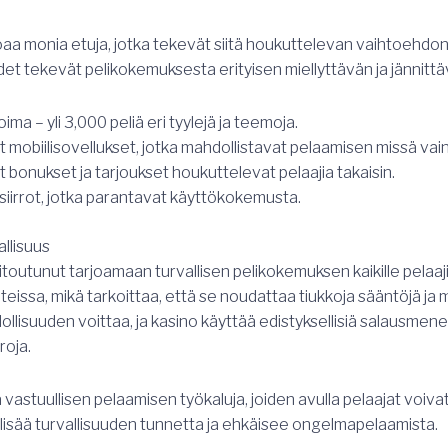
aa monia etuja, jotka tekevät siitä houkuttelevan vaihtoehdon 
et tekevät pelikokemuksesta erityisen miellyttävän ja jännittä
oima – yli 3,000 peliä eri tyylejä ja teemoja.
mobiilisovellukset, jotka mahdollistavat pelaamisen missä vain
et bonukset ja tarjoukset houkuttelevat pelaajia takaisin.
iirrot, jotka parantavat käyttökokemusta.
llisuus
toutunut tarjoamaan turvallisen pelikokemuksen kaikille pelaajil
teissa, mikä tarkoittaa, että se noudattaa tiukkoja sääntöjä ja m
ollisuuden voittaa, ja kasino käyttää edistyksellisiä salausme
roja.
a vastuullisen pelaamisen työkaluja, joiden avulla pelaajat voiva
 lisää turvallisuuden tunnetta ja ehkäisee ongelmapelaamista.