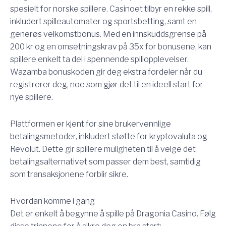
spesielt for norske spillere. Casinoet tilbyr en rekke spill,
inkludert spilleautomater og sportsbetting, samt en
generøs velkomstbonus. Med en innskuddsgrense på
200 kr og en omsetningskrav på 35x for bonusene, kan
spillere enkelt ta del i spennende spillopplevelser.
Wazamba bonuskoden gir deg ekstra fordeler når du
registrerer deg, noe som gjør det til en ideell start for
nye spillere.
Plattformen er kjent for sine brukervennlige
betalingsmetoder, inkludert støtte for kryptovaluta og
Revolut. Dette gir spillere muligheten til å velge det
betalingsalternativet som passer dem best, samtidig
som transaksjonene forblir sikre.
Hvordan komme i gang
Det er enkelt å begynne å spille på Dragonia Casino. Følg