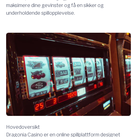
maksimere dine gevinster og få en sikker og
underholdende spillopplevelse.
Hovedoversikt
Dragonia Casino er en online spillplattform designet