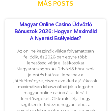
MÁS POSTS
Magyar Online Casino Üdvözlő
Bónuszok 2026: Hogyan Maximáld
A Nyerési Esélyeidet?
Az online kaszinók világa folyamatosan
fejlődik, és 2026-ban egyre több
lehetőség várja a játékosokat
Magyarországon. Az üdvözlő bónuszok
jelentős hatással lehetnek a
játékélményre, hiszen ezekkel a játékosok
maximálisan kihasználhatják a legjobb
magyar online casino által kínált
lehetőségeket. Cikkünk célja, hogy
segítsen felfedezni, hogyan lehet a
legjobban kihasználni az online kaszinók