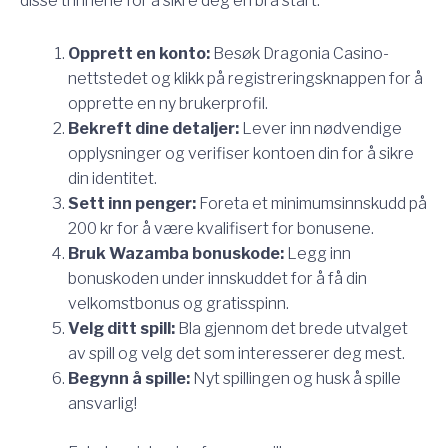
disse trinnene for å sikre deg en bra start:
Opprett en konto:
Besøk Dragonia Casino-
nettstedet og klikk på registreringsknappen for å
opprette en ny brukerprofil.
Bekreft dine detaljer:
Lever inn nødvendige
opplysninger og verifiser kontoen din for å sikre
din identitet.
Sett inn penger:
Foreta et minimumsinnskudd på
200 kr for å være kvalifisert for bonusene.
Bruk Wazamba bonuskode:
Legg inn
bonuskoden under innskuddet for å få din
velkomstbonus og gratisspinn.
Velg ditt spill:
Bla gjennom det brede utvalget
av spill og velg det som interesserer deg mest.
Begynn å spille:
Nyt spillingen og husk å spille
ansvarlig!