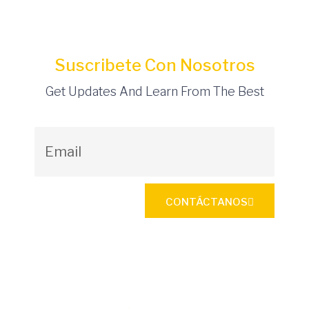
Suscribete Con Nosotros
Get Updates And Learn From The Best
CONTÁCTANOS