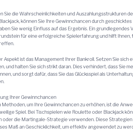
en Sie die Wahrscheinlichkeiten und Auszahlungsstrukturen de
 Blackjack, können Sie Ihre Gewinnchancen durch geschicktes 
haben Sie wenig Einfluss auf das Ergebnis. Ein grundlegendes 
undstein für eine erfolgreiche Spielerfahrung und hilft Ihnen, 
reffen.
er Aspekt ist das Management Ihrer Bankroll. Setzen Sie sich e
ren, und halten Sie sich strikt daran. Dies verhindert, dass Sie 
können, und sorgt dafür, dass Sie das Glücksspiel als Unterhaltun
n.
hung Ihrer Gewinnchancen
en Methoden, um Ihre Gewinnchancen zu erhöhen, ist die Anwe
eweilige Spiel. Bei Tischspielen wie Roulette oder Blackjack k
n oder die Martingale-Strategie verwenden. Diese Strategien
ses Maß an Geschicklichkeit, um effektiv angewendet zu wer