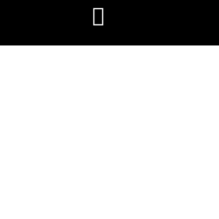
F
a
c
e
b
o
o
k