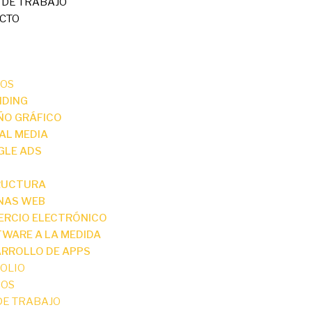
 DE TRABAJO
CTO
IOS
NDING
ÑO GRÁFICO
AL MEDIA
GLE ADS
RUCTURA
NAS WEB
ERCIO ELECTRÓNICO
WARE A LA MEDIDA
RROLLO DE APPS
OLIO
ROS
DE TRABAJO