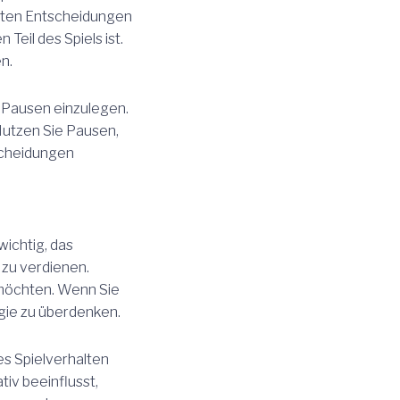
anten Entscheidungen
 Teil des Spiels ist.
n.
 Pausen einzulegen.
Nutzen Sie Pausen,
scheidungen
wichtig, das
 zu verdienen.
n möchten. Wenn Sie
egie zu überdenken.
es Spielverhalten
iv beeinflusst,