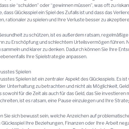
 dass sie “schulden” oder “gewinnen müssen”, was oft zu risk
, dass Glücksspiel ein Spiel des Zufalls ist und dass das Verlieren
n, rationaler zu spielen und Ihre Verluste besser zu akzeptiere
Gesundheit zu schützen, ist es außerdem ratsam, regelmäßige
nn zu Erschöpfung und schlechtem Urteilsvermögen führen. 
 sammeln und klarer zu denken. Dadurch können Sie Ihre Ent
benenfalls Ihre Spielstrategie anpassen.
sstes Spielen
tes Spielen ist ein zentraler Aspekt des Glücksspiels. Es ist 
 der Unterhaltung zu betrachten und nicht als Möglichkeit, Geld
s sowohl für die Zeit als auch für das Geld, das Sie investiere
hreiten, ist es ratsam, eine Pause einzulegen und Ihre Strat
en Sie sich bewusst sein, welche Anzeichen auf problematisch
Glücksspiel Ihre Beziehungen, Finanzen oder Ihre Arbeit negat