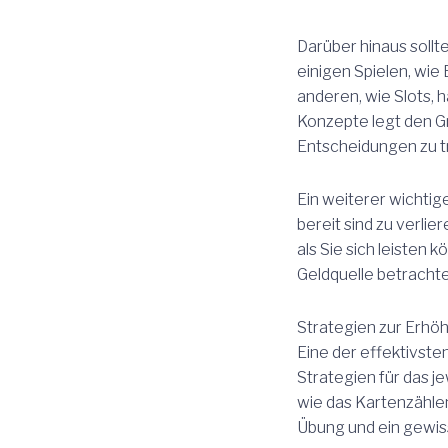
Darüber hinaus sollt
einigen Spielen, wie
anderen, wie Slots, 
Konzepte legt den Gr
Entscheidungen zu t
Ein weiterer wichtig
bereit sind zu verlie
als Sie sich leisten 
Geldquelle betrachte
Strategien zur Erhö
Eine der effektivst
Strategien für das j
wie das Kartenzähle
Übung und ein gewis