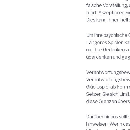
falsche Vorstellung,
führt. Akzeptieren Sie
Dies kann Ihnen helfe
Um Ihre psychische 
Längeres Spielen ka
um Ihre Gedanken zu
überdenken und gege
Verantwortungsbewu
Verantwortungsbewuss
Glücksspiel als Form
Setzen Sie sich Limit
diese Grenzen übersc
Darüber hinaus sollt
hinweisen. Wenn das 