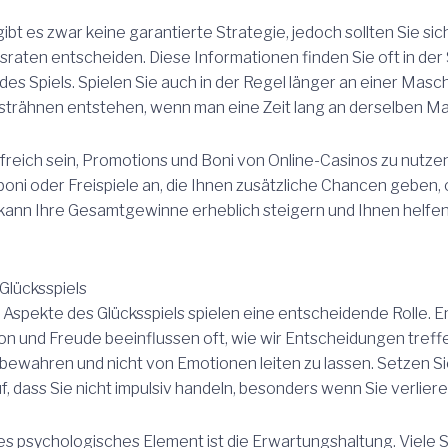
ibt es zwar keine garantierte Strategie, jedoch sollten Sie sic
raten entscheiden. Diese Informationen finden Sie oft in der
des Spiels. Spielen Sie auch in der Regel länger an einer Masch
strähnen entstehen, wenn man eine Zeit lang an derselben Mas
ilfreich sein, Promotions und Boni von Online-Casinos zu nutzen
ni oder Freispiele an, die Ihnen zusätzliche Chancen geben,
 kann Ihre Gesamtgewinne erheblich steigern und Ihnen helfen,
Glücksspiels
Aspekte des Glücksspiels spielen eine entscheidende Rolle. 
on und Freude beeinflussen oft, wie wir Entscheidungen treffen
 bewahren und nicht von Emotionen leiten zu lassen. Setzen Si
, dass Sie nicht impulsiv handeln, besonders wenn Sie verliere
es psychologisches Element ist die Erwartungshaltung. Viele S