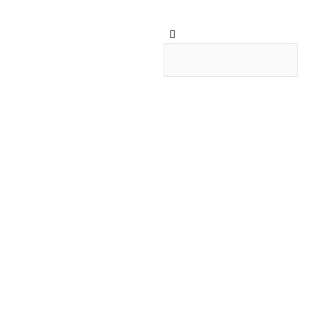
Search
Search