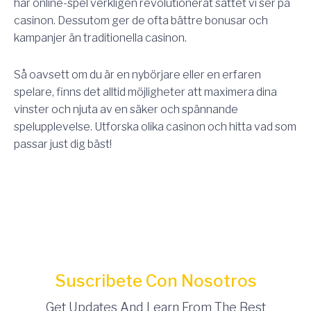
har online-spel verkligen revolutionerat sättet vi ser på
casinon. Dessutom ger de ofta bättre bonusar och
kampanjer än traditionella casinon.
Så oavsett om du är en nybörjare eller en erfaren
spelare, finns det alltid möjligheter att maximera dina
vinster och njuta av en säker och spännande
spelupplevelse. Utforska olika casinon och hitta vad som
passar just dig bäst!
Suscribete Con Nosotros
Get Updates And Learn From The Best