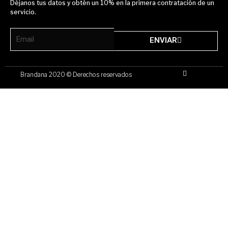
Déjanos tus datos y obtén un 10% en la primera contratación de un
servicio.
Email
ENVIAR
F
Brandana 2020 © Derechos reservados
a
c
e
b
o
o
k