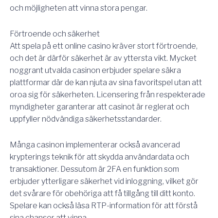
och möjligheten att vinna stora pengar.
Förtroende och säkerhet
Att spela på ett online casino kräver stort förtroende,
och det är därför säkerhet är av yttersta vikt. Mycket
noggrant utvalda casinon erbjuder spelare säkra
plattformar där de kan njuta av sina favoritspel utan att
oroa sig för säkerheten. Licensering från respekterade
myndigheter garanterar att casinot är reglerat och
uppfyller nödvändiga säkerhetsstandarder.
Många casinon implementerar också avancerad
krypterings teknik för att skydda användardata och
transaktioner. Dessutom är 2FA en funktion som
erbjuder ytterligare säkerhet vid inloggning, vilket gör
det svårare för obehöriga att få tillgång till ditt konto.
Spelare kan också läsa RTP-information för att förstå
sina chanser att vinna.