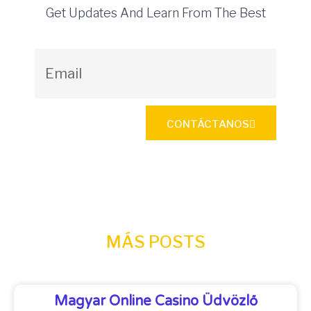
Get Updates And Learn From The Best
CONTÁCTANOS
MÁS POSTS
Magyar Online Casino Üdvözlő