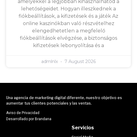
amelyekkel a legjobban kihasználhatod a
lehetőségeidet. Hogyan illeszkednek a
fiókbeállítások, a kifizetések és a játék Az
online kaszinókban való részvételhez
elengedhetetlen a megfelelő
fiókbeállítások elvégzése, a biztonságos
kifizetések lebonyolítása és a
admlnlx
7 August 2026
Una agencia de marketing digital diferente, nuestro objetivo es
aumentar tus clientes potenciales y las ventas.
Aviso de Privacidad
Desarrollado por Brandana
Servicios