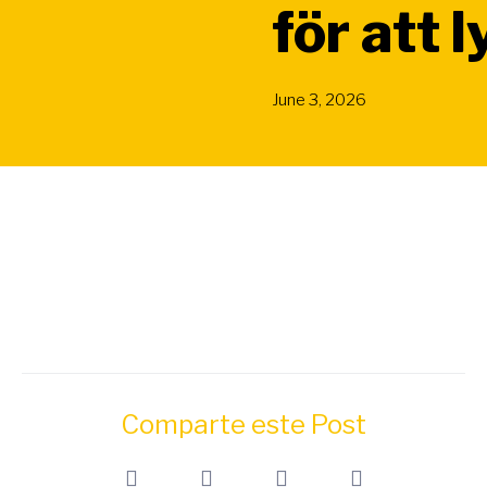
för att 
June 3, 2026
Comparte este Post