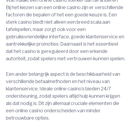
Wat maakt een online casino sterker dan de anderen
Bij het kiezen van een online casino zijn er verschillende
factoren die bepalen of het een goede keuze is. Een
sterk casino biedt niet alleen een breed scala aan
tafelspellen, maar zorgt ook voor een
gebruiksvriendelijke interface, goede klantenservice en
aantrekkelijke promoties. Daarnaast is het essentieel
dat het casino is gereguleerd door een erkende
autoriteit, zodat spelers met vertrouwen kunnen spelen.
Een ander belangrijk aspect is de beschikbaarheid van
verschillende betaalmethoden en het niveau van
klantenservice. Ideale online casino’s bieden 24/7
ondersteuning, zodat spelers altijd hulp kunnen krijgen
als dat nodig is. Dit zijn allemaal cruciale elementen die
een online casino onderscheiden van minder
betrouwbare opties.