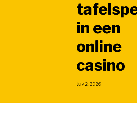
tafelspe
in een
online
casino
July 2, 2026