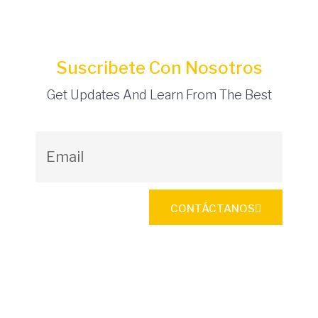
Suscribete Con Nosotros
Get Updates And Learn From The Best
CONTÁCTANOS