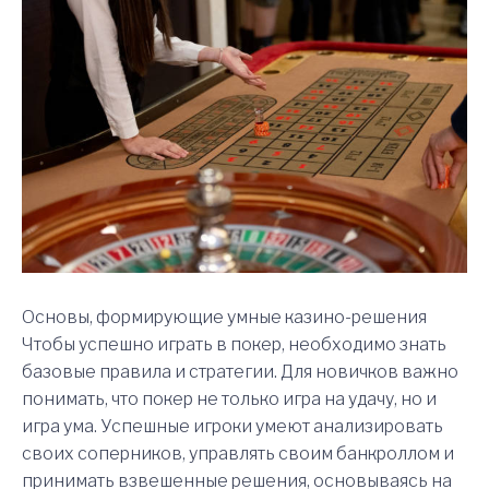
Основы, формирующие умные казино-решения
Чтобы успешно играть в покер, необходимо знать
базовые правила и стратегии. Для новичков важно
понимать, что покер не только игра на удачу, но и
игра ума. Успешные игроки умеют анализировать
своих соперников, управлять своим банкроллом и
принимать взвешенные решения, основываясь на