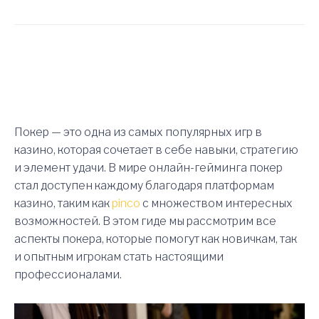
Покер — это одна из самых популярных игр в
казино, которая сочетает в себе навыки, стратегию
и элемент удачи. В мире онлайн-гейминга покер
стал доступен каждому благодаря платформам
казино, таким как
pinco
с множеством интересных
возможностей. В этом гиде мы рассмотрим все
аспекты покера, которые помогут как новичкам, так
и опытным игрокам стать настоящими
профессионалами.