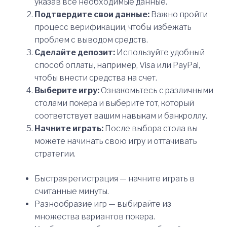
указав все необходимые данные.
Подтвердите свои данные:
Важно пройти
процесс верификации, чтобы избежать
проблем с выводом средств.
Сделайте депозит:
Используйте удобный
способ оплаты, например, Visa или PayPal,
чтобы внести средства на счет.
Выберите игру:
Ознакомьтесь с различными
столами покера и выберите тот, который
соответствует вашим навыкам и банкроллу.
Начните играть:
После выбора стола вы
можете начинать свою игру и оттачивать
стратегии.
Быстрая регистрация — начните играть в
считанные минуты.
Разнообразие игр — выбирайте из
множества вариантов покера.