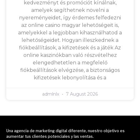
kedvezményt és promóciót kínálnak,
amelyek segíthetnek növelni a
nyereményeidet, így érdemes felfedezni
az online casino magyar lehetőségeit is,
amelyekkel a legjobban kihasználhatod a
lehetőségeidet. Hogyan illeszkednek a
fiókbeállítások, a kifizetések és a játék Az
online kaszinókban való részvételhez
elengedhetetlen a megfelelő
fiókbeállítások elvégzése, a biztonságos
kifizetések lebonyolítása és a
admlnlx
7 August 2026
Una agencia de marketing digital diferente, nuestro objetivo es
aumentar tus clientes potenciales y las ventas.