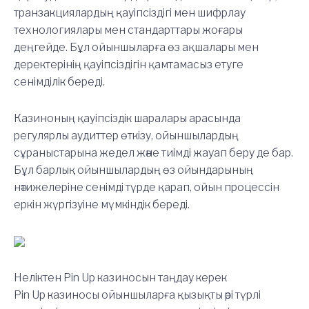
транзакциялардың қауіпсіздігі мен шифрлау
технологиялары мен стандарттары жоғары
деңгейде. Бұл ойыншыларға өз ақшалары мен
деректерінің қауіпсіздігін қамтамасыз етуге
сенімділік береді.
Казиноның қауіпсіздік шаралары арасында
регулярлы аудиттер өткізу, ойыншылардың
сұраныстарына жедел және тиімді жауап беру де бар.
Бұл барлық ойыншылардың өз ойындарының
нәтижелеріне сенімді түрде қарап, ойын процессін
еркін жүргізуіне мүмкіндік береді.
Неліктен Pin Up казиносын таңдау керек
Pin Up казиносы ойыншыларға қызықты әрі түрлі