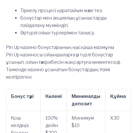
Тіркелу процесі қарапайым және тез.
Бонустар мен акциялық ұсыныстарды
пайдалану мүмкіндігі.
Әртүрлі ойын түрлерімен танысу.
Pin Up казино бонустарының қысқаша мазмұны
Pin Up казиносы ойыншыларға әр түрлі бонустар
ұсынып, ойын тәжірибесін жақсартуға көмектеседі.
Төменде казино ұсынатын бонустардың тізімі
келтірілген:
Бонус түрі
Көлемі
Минималды
Құйма
депозит
Қош
100%
Минимум
Х30
келдіңіз
дейін
$10
бонусы
$200