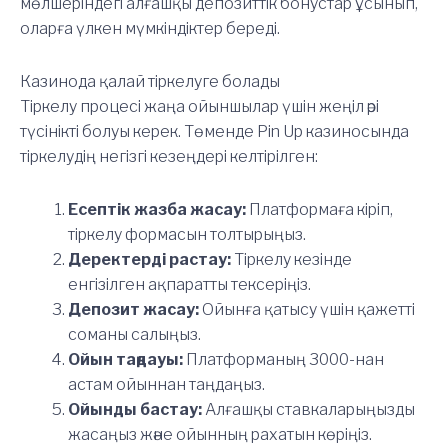
мөлшеріндегі алғашқы депозиттік бонустар ұсынып,
оларға үлкен мүмкіндіктер береді.
Казинода қалай тіркелуге болады
Тіркелу процесі жаңа ойыншылар үшін жеңіл әрі
түсінікті болуы керек. Төменде Pin Up казиносында
тіркелудің негізгі кезеңдері келтірілген:
Есептік жазба жасау:
Платформаға кіріп,
тіркелу формасын толтырыңыз.
Деректерді растау:
Тіркелу кезінде
енгізілген ақпаратты тексеріңіз.
Депозит жасау:
Ойынға қатысу үшін қажетті
соманы салыңыз.
Ойын таңдауы:
Платформаның 3000-нан
астам ойыннан таңдаңыз.
Ойынды бастау:
Алғашқы ставкаларыңызды
жасаңыз және ойынның рахатын көріңіз.