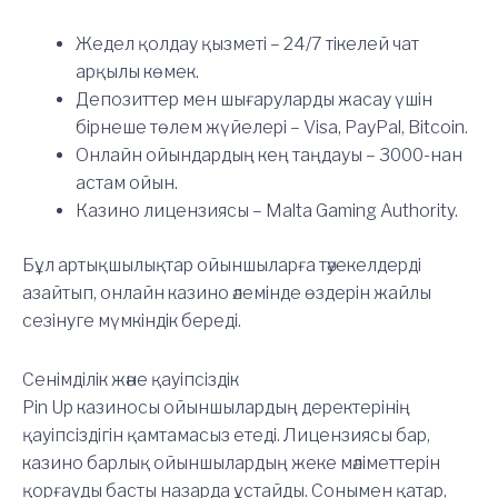
Жедел қолдау қызметі – 24/7 тікелей чат
арқылы көмек.
Депозиттер мен шығаруларды жасау үшін
бірнеше төлем жүйелері – Visa, PayPal, Bitcoin.
Онлайн ойындардың кең таңдауы – 3000-нан
астам ойын.
Казино лицензиясы – Malta Gaming Authority.
Бұл артықшылықтар ойыншыларға тәуекелдерді
азайтып, онлайн казино әлемінде өздерін жайлы
сезінуге мүмкіндік береді.
Сенімділік және қауіпсіздік
Pin Up казиносы ойыншылардың деректерінің
қауіпсіздігін қамтамасыз етеді. Лицензиясы бар,
казино барлық ойыншылардың жеке мәліметтерін
қорғауды басты назарда ұстайды. Сонымен қатар,