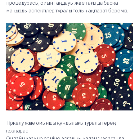
процедурасы, ойын таңдауы және тағы да басқа
маңызды аспектілер туралы толық ақпарат береміз.
Тіркелу және ойыншы құндылығы туралы терең
көзқарас
Онлайн казино әлеміне алғашқы қадам жасағанда,