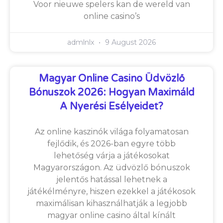
Voor nieuwe spelers kan de wereld van
online casino’s
admlnlx
9 August 2026
Magyar Online Casino Üdvözlő
Bónuszok 2026: Hogyan Maximáld
A Nyerési Esélyeidet?
Az online kaszinók világa folyamatosan
fejlődik, és 2026-ban egyre több
lehetőség várja a játékosokat
Magyarországon. Az üdvözlő bónuszok
jelentős hatással lehetnek a
játékélményre, hiszen ezekkel a játékosok
maximálisan kihasználhatják a legjobb
magyar online casino által kínált