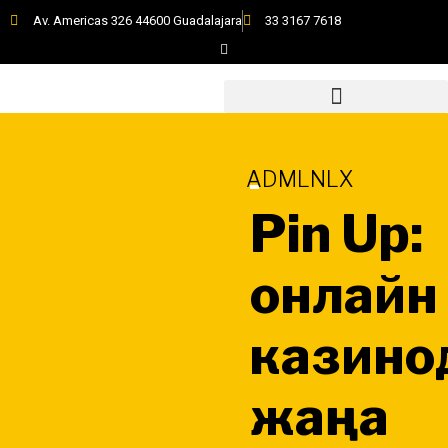
Skip
Av. Americas 326 44600 Guadalajara
33 3167 7618
to
F
content
a
c
e
b
o
o
k
ADMLNLX
Pin Up:
онлайн
казино
жаңа