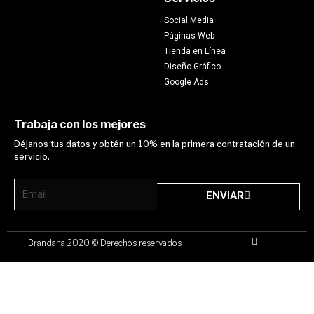
Social Media
Páginas Web
Tienda en Línea
Diseño Gráfico
Google Ads
Trabaja con los mejores
Déjanos tus datos y obtén un 10% en la primera contratación de un
servicio.
Email
ENVIAR
F
Brandana 2020 © Derechos reservados
a
c
e
b
o
o
k