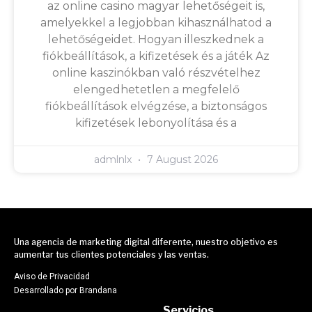
az online casino magyar lehetőségeit is,
amelyekkel a legjobban kihasználhatod a
lehetőségeidet. Hogyan illeszkednek a
fiókbeállítások, a kifizetések és a játék Az
online kaszinókban való részvételhez
elengedhetetlen a megfelelő
fiókbeállítások elvégzése, a biztonságos
kifizetések lebonyolítása és a
admlnlx
7 August 2026
Una agencia de marketing digital diferente, nuestro objetivo es
aumentar tus clientes potenciales y las ventas.
Aviso de Privacidad
Desarrollado por Brandana
Servicios