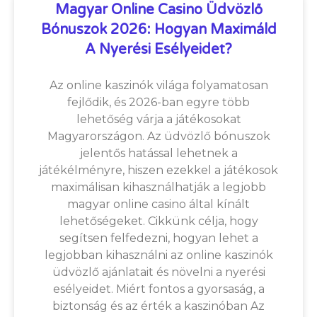
Magyar Online Casino Üdvözlő
Bónuszok 2026: Hogyan Maximáld
A Nyerési Esélyeidet?
Az online kaszinók világa folyamatosan
fejlődik, és 2026-ban egyre több
lehetőség várja a játékosokat
Magyarországon. Az üdvözlő bónuszok
jelentős hatással lehetnek a
játékélményre, hiszen ezekkel a játékosok
maximálisan kihasználhatják a legjobb
magyar online casino által kínált
lehetőségeket. Cikkünk célja, hogy
segítsen felfedezni, hogyan lehet a
legjobban kihasználni az online kaszinók
üdvözlő ajánlatait és növelni a nyerési
esélyeidet. Miért fontos a gyorsaság, a
biztonság és az érték a kaszinóban Az