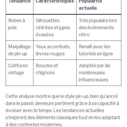
Tendance
Caractéristiques
Popularité
actuelle
Robes à
Silhouettes
Très populaire lors
pois
cintrées et jupes
des événements
évasées
rétro
Maquillage
Yeux accentués,
Renaît avec les
de pin-up
lèvres rouges
tutoriels en ligne
Coiffures
Boucles et
Adoptés par de
vintage
chignons
nombreuses
influenceuses
Cette analyse montre que le style pin-up, bien qu’ancré
dans le passé, demeure pertinent grâce à sa capacité à
évoluer avec le temps. Les tendances actuelles
s’inspirent des éléments classiques tout en les adaptant
à des contextes modernes.