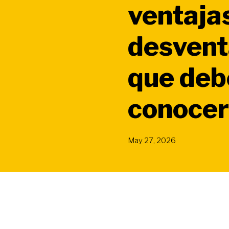
ventaja
desvent
que deb
conocer
May 27, 2026