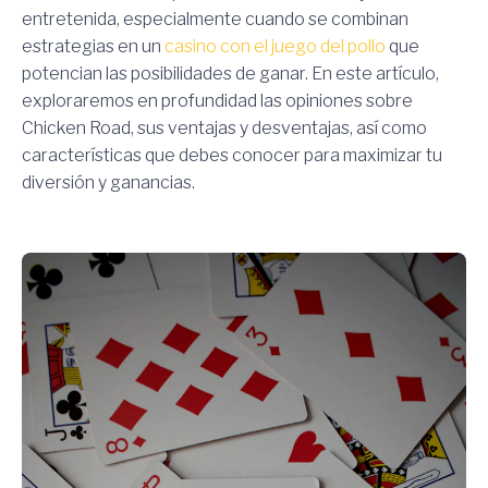
entretenida, especialmente cuando se combinan
estrategias en un
casino con el juego del pollo
que
potencian las posibilidades de ganar. En este artículo,
exploraremos en profundidad las opiniones sobre
Chicken Road, sus ventajas y desventajas, así como
características que debes conocer para maximizar tu
diversión y ganancias.