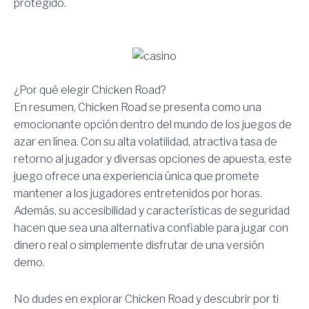
protegido.
¿Por qué elegir Chicken Road?
En resumen, Chicken Road se presenta como una
emocionante opción dentro del mundo de los juegos de
azar en línea. Con su alta volatilidad, atractiva tasa de
retorno al jugador y diversas opciones de apuesta, este
juego ofrece una experiencia única que promete
mantener a los jugadores entretenidos por horas.
Además, su accesibilidad y características de seguridad
hacen que sea una alternativa confiable para jugar con
dinero real o simplemente disfrutar de una versión
demo.
No dudes en explorar Chicken Road y descubrir por ti