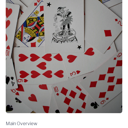
Main Overview