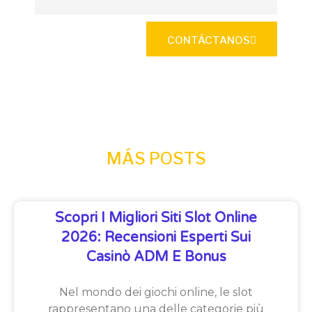
CONTÁCTANOS
MÁS POSTS
Scopri I Migliori Siti Slot Online
2026: Recensioni Esperti Sui
Casinò ADM E Bonus
Nel mondo dei giochi online, le slot
rappresentano una delle categorie più