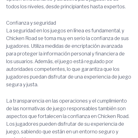
todos los niveles, desde principiantes hasta expertos.
Confianza y seguridad
La seguridad en los juegos en línea es fundamental, y
Chicken Road se toma muy en serio la confianza de sus
jugadores. Utiliza medidas de encriptación avanzada
para proteger la información personal y financiera de
los usuarios. Además, el juego está regulado por
autoridades competentes, lo que garantiza que los
jugadores puedan disfrutar de una experiencia de juego
segura y justa.
La transparencia en las operaciones y el cumplimiento
de las normativas de juego responsables también son
aspectos que fortalecen la confianza en Chicken Road.
Los jugadores pueden disfrutar de su experiencia de
juego, sabiendo que están en un entorno seguro y