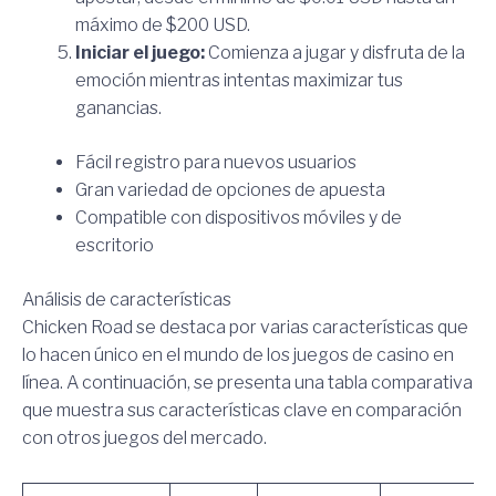
máximo de $200 USD.
Iniciar el juego:
Comienza a jugar y disfruta de la
emoción mientras intentas maximizar tus
ganancias.
Fácil registro para nuevos usuarios
Gran variedad de opciones de apuesta
Compatible con dispositivos móviles y de
escritorio
Análisis de características
Chicken Road se destaca por varias características que
lo hacen único en el mundo de los juegos de casino en
línea. A continuación, se presenta una tabla comparativa
que muestra sus características clave en comparación
con otros juegos del mercado.