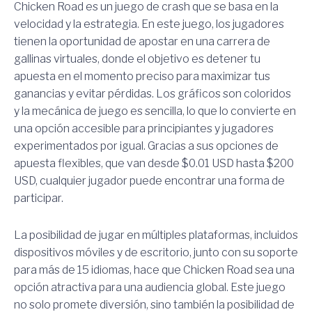
Chicken Road es un juego de crash que se basa en la
velocidad y la estrategia. En este juego, los jugadores
tienen la oportunidad de apostar en una carrera de
gallinas virtuales, donde el objetivo es detener tu
apuesta en el momento preciso para maximizar tus
ganancias y evitar pérdidas. Los gráficos son coloridos
y la mecánica de juego es sencilla, lo que lo convierte en
una opción accesible para principiantes y jugadores
experimentados por igual. Gracias a sus opciones de
apuesta flexibles, que van desde $0.01 USD hasta $200
USD, cualquier jugador puede encontrar una forma de
participar.
La posibilidad de jugar en múltiples plataformas, incluidos
dispositivos móviles y de escritorio, junto con su soporte
para más de 15 idiomas, hace que Chicken Road sea una
opción atractiva para una audiencia global. Este juego
no solo promete diversión, sino también la posibilidad de