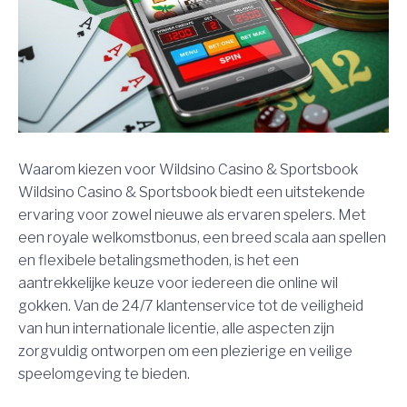
Waarom kiezen voor Wildsino Casino & Sportsbook
Wildsino Casino & Sportsbook biedt een uitstekende
ervaring voor zowel nieuwe als ervaren spelers. Met
een royale welkomstbonus, een breed scala aan spellen
en flexibele betalingsmethoden, is het een
aantrekkelijke keuze voor iedereen die online wil
gokken. Van de 24/7 klantenservice tot de veiligheid
van hun internationale licentie, alle aspecten zijn
zorgvuldig ontworpen om een plezierige en veilige
speelomgeving te bieden.