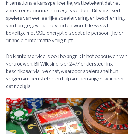
internationale kansspellicentie, wat betekent dat het
aan strenge normen en regels voldoet. Dit verzekert
spelers van een eerlijke speelervaring en bescherming
van hun gegevens. Bovendien wordt de website
beveiligd met SSL-encryptie, zodat alle persoonlijke en
financiële informatie veilig blijft.
De klantenservice is ook belangrijk in het opbouwen van
vertrouwen. Bij Wildsino is er 24/7 ondersteuning
beschikbaar via live chat, waardoor spelers snel hun
vragen kunnen stellen en hulp kunnen krijgen wanneer
dat nodig is.