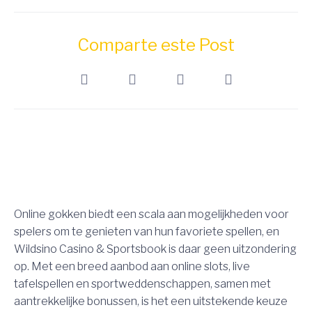
Comparte este Post
Online gokken biedt een scala aan mogelijkheden voor
spelers om te genieten van hun favoriete spellen, en
Wildsino Casino & Sportsbook is daar geen uitzondering
op. Met een breed aanbod aan online slots, live
tafelspellen en sportweddenschappen, samen met
aantrekkelijke bonussen, is het een uitstekende keuze