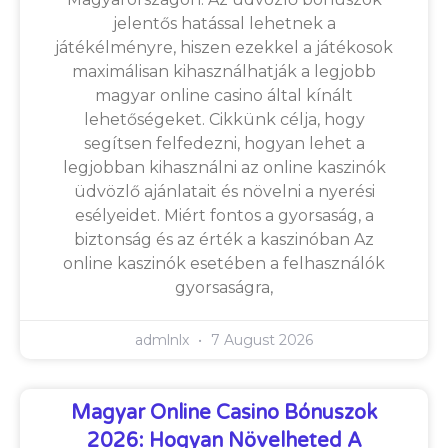
jelentős hatással lehetnek a
játékélményre, hiszen ezekkel a játékosok
maximálisan kihasználhatják a legjobb
magyar online casino által kínált
lehetőségeket. Cikkünk célja, hogy
segítsen felfedezni, hogyan lehet a
legjobban kihasználni az online kaszinók
üdvözlő ajánlatait és növelni a nyerési
esélyeidet. Miért fontos a gyorsaság, a
biztonság és az érték a kaszinóban Az
online kaszinók esetében a felhasználók
gyorsaságra,
admlnlx
7 August 2026
Magyar Online Casino Bónuszok
2026: Hogyan Növelheted A