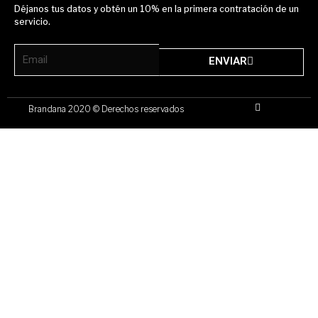
Déjanos tus datos y obtén un 10% en la primera contratación de un
servicio.
Email
ENVIAR
F
Brandana 2020 © Derechos reservados
a
c
e
b
o
o
k