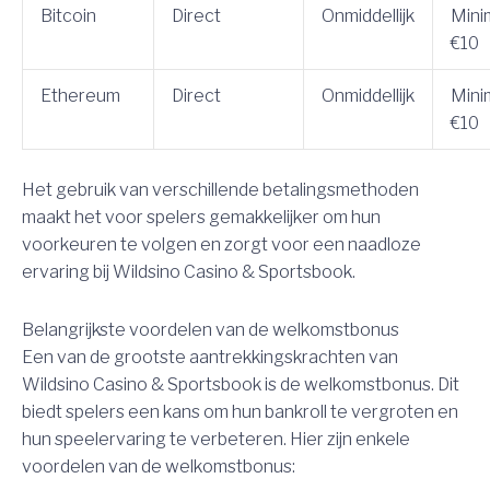
Bitcoin
Direct
Onmiddellijk
Mini
€10
Ethereum
Direct
Onmiddellijk
Mini
€10
Het gebruik van verschillende betalingsmethoden
maakt het voor spelers gemakkelijker om hun
voorkeuren te volgen en zorgt voor een naadloze
ervaring bij Wildsino Casino & Sportsbook.
Belangrijkste voordelen van de welkomstbonus
Een van de grootste aantrekkingskrachten van
Wildsino Casino & Sportsbook is de welkomstbonus. Dit
biedt spelers een kans om hun bankroll te vergroten en
hun speelervaring te verbeteren. Hier zijn enkele
voordelen van de welkomstbonus: