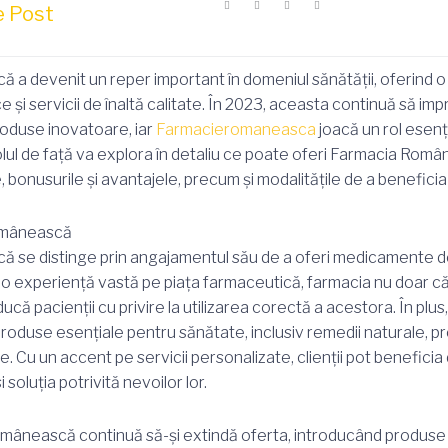
 Post
a devenit un reper important în domeniul sănătății, oferind o
și servicii de înaltă calitate. În 2023, aceasta continuă să imp
roduse inovatoare, iar
Farmacieromaneasca
joacă un rol esenți
colul de față va explora în detaliu ce poate oferi Farmacia Rom
 bonusurile și avantajele, precum și modalitățile de a beneficia 
omânească
se distinge prin angajamentul său de a oferi medicamente de 
u o experiență vastă pe piața farmaceutică, farmacia nu doar c
ucă pacienții cu privire la utilizarea corectă a acestora. În plu
duse esențiale pentru sănătate, inclusiv remedii naturale, p
. Cu un accent pe servicii personalizate, clienții pot beneficia 
 soluția potrivită nevoilor lor.
mânească continuă să-și extindă oferta, introducând produse n