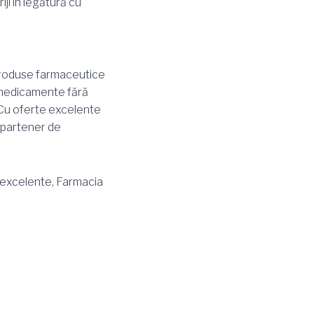
iji în legătură cu
produse farmaceutice
or medicamente fără
. Cu oferte excelente
 partener de
i excelente, Farmacia