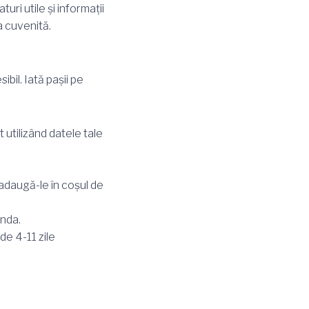
uri utile și informații
a cuvenită.
il. Iată pașii pe
utilizând datele tale
adaugă-le în coșul de
anda.
de 4-11 zile