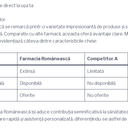
e direct la ușa ta
lor
e remarcă printr-o varietate impresionantă de produse și servi
. Comparativ cu alte farmacii, aceasta oferă avantaje clare. M
vidențiază câteva dintre caracteristicile cheie:
Farmacia Românească
Competitor A
Extinsă
Limitată
ală
Disponibilă
Nu disponibilă
Oferite
Nu oferite
ia Românească își aduce contribuția semnificativă la sănătatea 
are rapidă și asistență personalizată, diferențiindu-se astfel de