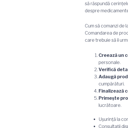
să răspundă cerințelor
despre medicamentele
Cum să comanzi de 
Comandarea de produs
care trebuie să îi ur
Creează un c
personale.
Verifică detal
Adaugă produ
cumpărături.
Finalizează 
Primește pro
lucrătoare.
Ușurință la c
Consultații dis