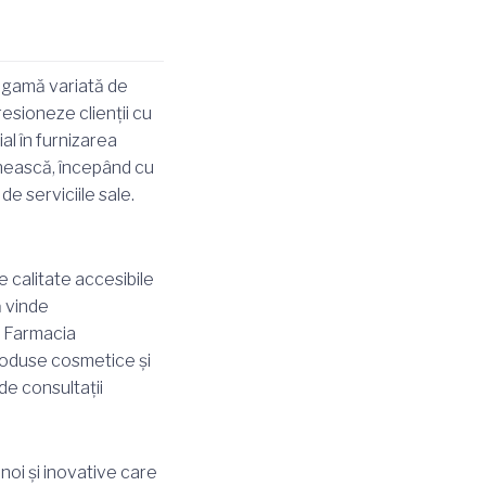
 gamă variată de
resioneze clienții cu
al în furnizarea
ânească, începând cu
de serviciile sale.
calitate accesibile
ă vinde
s, Farmacia
roduse cosmetice și
de consultații
oi și inovative care