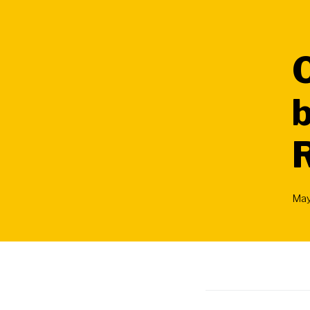
O
b
May