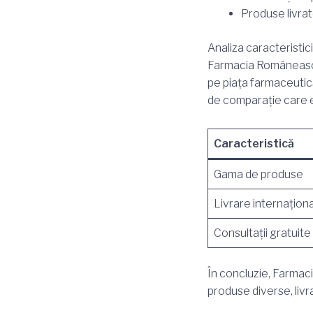
Produse livrat
Analiza caracteristici
Farmacia Românească s
pe piața farmaceutică
de comparație care e
Caracteristică
Gama de produse
Livrare internațion
Consultații gratuite
În concluzie, Farmac
produse diverse, livr