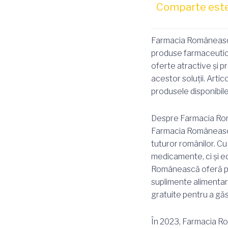
Comparte este
Farmacia Românească 
produse farmaceutice 
oferte atractive și p
acestor soluții. Arti
produsele disponibile,
Despre Farmacia R
Farmacia Românească 
tuturor românilor. C
medicamente, ci și ed
Românească oferă pro
suplimente alimentare
gratuite pentru a găsi
În 2023, Farmacia Ro