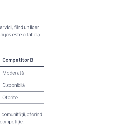
cii, fiind un lider
ai jos este o tabelă
Competitor B
Moderată
Disponibilă
Oferite
comunității, oferind
 competiție.