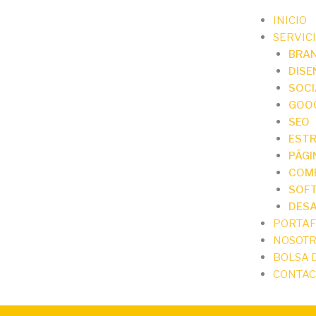
INICIO
SERVIC
BRA
DISE
SOCI
GOO
SEO
EST
PÁGI
COM
SOFT
DESA
PORTAF
NOSOT
BOLSA 
CONTAC