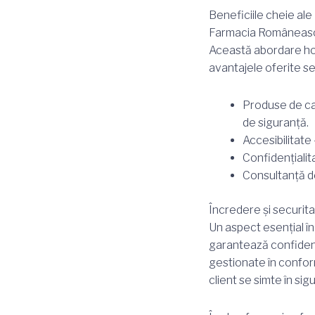
Beneficiile cheie al
Farmacia Românească 
Această abordare holi
avantajele oferite s
Produse de ca
de siguranță.
Accesibilitate
Confidențialita
Consultanță de 
Încredere și securit
Un aspect esențial î
garantează confidenți
gestionate în conform
client se simte în s