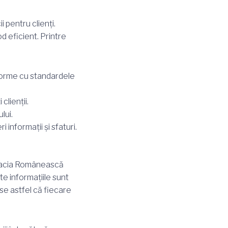
 pentru clienți.
d eficient. Printre
forme cu standardele
clienții.
lui.
 informații și sfaturi.
rmacia Românească
te informațiile sunt
se astfel că fiecare