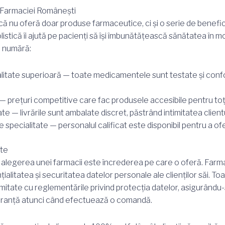
e Farmaciei Românești
nu oferă doar produse farmaceutice, ci și o serie de beneficii
stică îi ajută pe pacienți să își îmbunătățească sănătatea în mo
e numără:
litate superioară — toate medicamentele sunt testate și con
 — prețuri competitive care fac produsele accesibile pentru toți 
te — livrările sunt ambalate discret, păstrând intimitatea clientu
specialitate — personalul calificat este disponibil pentru a oferi
ate
n alegerea unei farmacii este încrederea pe care o oferă. Fa
alitatea și securitatea datelor personale ale clienților săi. Toa
itate cu reglementările privind protecția datelor, asigurându-
iguranță atunci când efectuează o comandă.