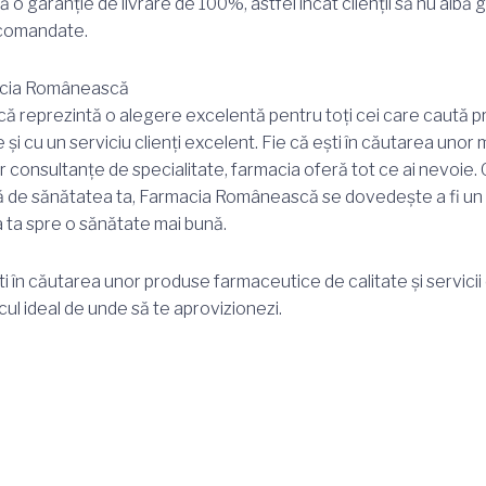
ă o garanție de livrare de 100%, astfel încât clienții să nu aibă gr
 comandate.
acia Românească
 reprezintă o alegere excelentă pentru toți cei care caută 
le și cu un serviciu clienți excelent. Fie că ești în căutarea un
r consultanțe de specialitate, farmacia oferă tot ce ai nevoie
ă de sănătatea ta, Farmacia Românească se dovedește a fi un
a ta spre o sănătate mai bună.
ti în căutarea unor produse farmaceutice de calitate și servici
l ideal de unde să te aprovizionezi.