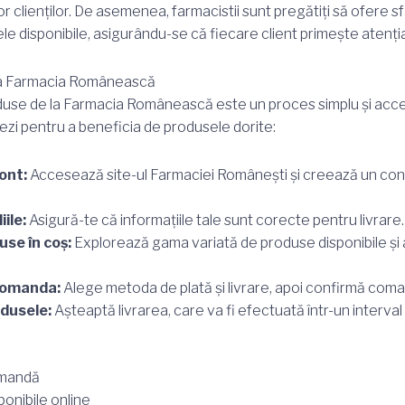
 clienților. De asemenea, farmacistii sunt pregătiți să ofere sfat
 disponibile, asigurându-se că fiecare client primește atenți
la Farmacia Românească
e de la Farmacia Românească este un proces simplu și accesib
mezi pentru a beneficia de produsele dorite:
ont:
Accesează site-ul Farmaciei Românești și creează un cont 
iile:
Asigură-te că informațiile tale sunt corecte pentru livrare.
se în coș:
Explorează gama variată de produse disponibile și 
comanda:
Alege metoda de plată și livrare, apoi confirmă com
dusele:
Așteaptă livrarea, care va fi efectuată într-un interval 
omandă
ponibile online