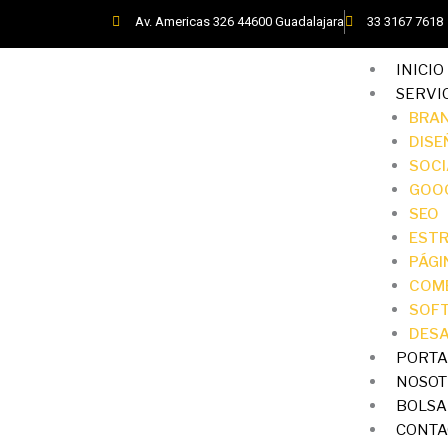
Skip
Av. Americas 326 44600 Guadalajara
33 3167 7618
to
content
INICIO
SERVI
BRA
DISE
SOCI
GOO
SEO
EST
PÁGI
COM
SOFT
DESA
PORTA
NOSOT
BOLSA
CONTA