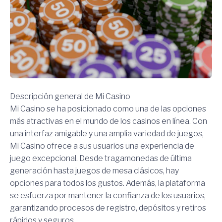
Descripción general de Mi Casino
Mi Casino se ha posicionado como una de las opciones
más atractivas en el mundo de los casinos en línea. Con
una interfaz amigable y una amplia variedad de juegos,
Mi Casino ofrece a sus usuarios una experiencia de
juego excepcional. Desde tragamonedas de última
generación hasta juegos de mesa clásicos, hay
opciones para todos los gustos. Además, la plataforma
se esfuerza por mantener la confianza de los usuarios,
garantizando procesos de registro, depósitos y retiros
rápidos y seguros.