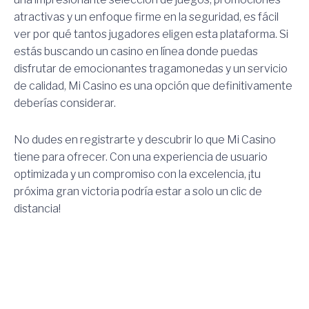
atractivas y un enfoque firme en la seguridad, es fácil
ver por qué tantos jugadores eligen esta plataforma. Si
estás buscando un casino en línea donde puedas
disfrutar de emocionantes tragamonedas y un servicio
de calidad, Mi Casino es una opción que definitivamente
deberías considerar.
No dudes en registrarte y descubrir lo que Mi Casino
tiene para ofrecer. Con una experiencia de usuario
optimizada y un compromiso con la excelencia, ¡tu
próxima gran victoria podría estar a solo un clic de
distancia!