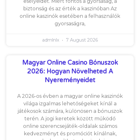
esélyeidet. Miért fontos a gyorsaság, a
biztonság és az érték a kaszinóban Az
online kaszinók esetében a felhasználók
gyorsaságra,
admlnlx
7 August 2026
Magyar Online Casino Bónuszok
2026: Hogyan Növelheted A
Nyereményeidet
A 2026-os évben a magyar online kaszinók
világa izgalmas lehetőségeket kínál a
játékosok számára, különösen a bónuszok
terén. A jogi keretek között működő
online szerencsejáték-oldalak számos
kedvezményt és promóciót kínálnak,