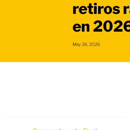
retiros 
en 202
May 26, 2026