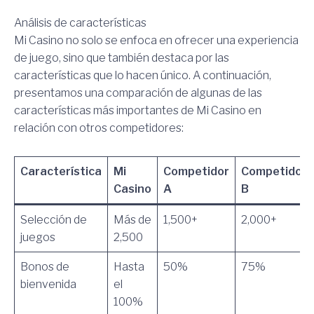
Análisis de características
Mi Casino no solo se enfoca en ofrecer una experiencia
de juego, sino que también destaca por las
características que lo hacen único. A continuación,
presentamos una comparación de algunas de las
características más importantes de Mi Casino en
relación con otros competidores:
Característica
Mi
Competidor
Competidor
Casino
A
B
Selección de
Más de
1,500+
2,000+
juegos
2,500
Bonos de
Hasta
50%
75%
bienvenida
el
100%