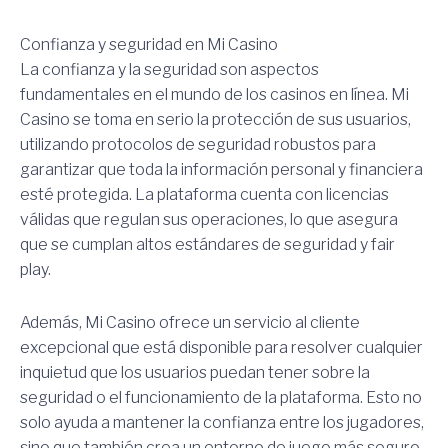
Confianza y seguridad en Mi Casino
La confianza y la seguridad son aspectos
fundamentales en el mundo de los casinos en línea. Mi
Casino se toma en serio la protección de sus usuarios,
utilizando protocolos de seguridad robustos para
garantizar que toda la información personal y financiera
esté protegida. La plataforma cuenta con licencias
válidas que regulan sus operaciones, lo que asegura
que se cumplan altos estándares de seguridad y fair
play.
Además, Mi Casino ofrece un servicio al cliente
excepcional que está disponible para resolver cualquier
inquietud que los usuarios puedan tener sobre la
seguridad o el funcionamiento de la plataforma. Esto no
solo ayuda a mantener la confianza entre los jugadores,
sino que también crea un entorno de juego más seguro