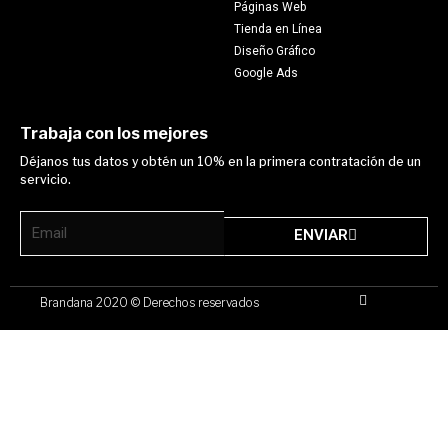
Páginas Web
Tienda en Línea
Diseño Gráfico
Google Ads
Trabaja con los mejores
Déjanos tus datos y obtén un 10% en la primera contratación de un
servicio.
Email
ENVIAR
F
Brandana 2020 © Derechos reservados
a
c
e
b
o
o
k