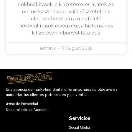
fiókbeállítások, a kifizetések és a játék Az
online kaszinókban való részvételhez
elengedhetetlen a megfelelő
fiókbeállítások elvégzése, a biztonságos
kifizetések lebonyolítása és a
admlnlx
7 August 2026
Una agencia de marketing digital diferente, nuestro objetivo es
aumentar tus clientes potenciales y las ventas.
Aviso de Privacidad
Desarrollado por Brandana
Servicios
Social Media