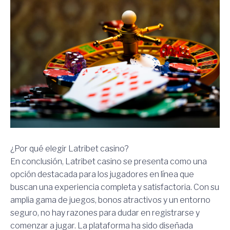
¿Por qué elegir Latribet casino?
En conclusión, Latribet casino se presenta como una
opción destacada para los jugadores en línea que
buscan una experiencia completa y satisfactoria. Con su
amplia gama de juegos, bonos atractivos y un entorno
seguro, no hay razones para dudar en registrarse y
comenzar a jugar. La plataforma ha sido diseñada