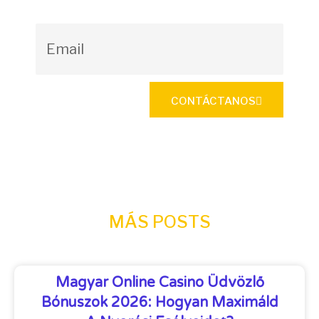
CONTÁCTANOS
MÁS POSTS
Magyar Online Casino Üdvözlő
Bónuszok 2026: Hogyan Maximáld