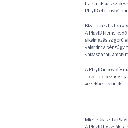
Ez a funkciók széles
PlayID élményből, m
Bizalom és biztonsá
A PlayID kiemelkedő 
alkalmazás szigorú e
valamint a pénzügyi 
válasszanak, amely m
A PlayID innovatív m
növeléséhez, így a j
kezekben vannak.
Miért válaszd a Play
A PlayID használata 