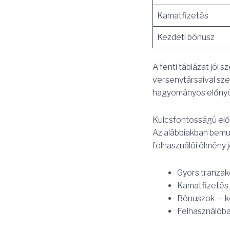
Kamatfizetés
Kezdeti bónusz
A fenti táblázat jól 
versenytársaival sze
hagyományos előnyök
Kulcsfontosságú el
Az alábbiakban bemut
felhasználói élmény 
Gyors tranzak
Kamatfizetés 
Bónuszok — ke
Felhasználóba