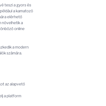
vé teszi a gyors és
t például a kamatozó
ámára elérhető
n növelhetik a
lönböző online
eszkedik a modern
álók számára.
kot az alapvető
lj a platform