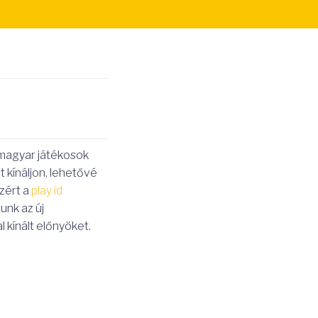
a magyar játékosok
 kínáljon, lehetővé
zért a
play id
unk az új
l kínált előnyöket.