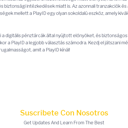
s biztonsági intézkedések miatt is. Az azonnali tranzakciók 
ségek mellett a PlayID egy olyan sokoldalú eszköz, amely kivá
 a digitális pénztárcák által nyújtott előnyöket, és biztonság
kkor a PlayID a legjobb választás számodra. Kezdj el játszani m
ugalmasságot, amit a PlayID kínál!
Suscribete Con Nosotros
Get Updates And Learn From The Best