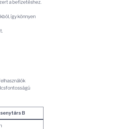
ert a befizetéshez.
okból, így könnyen
t.
felhasználók
kulcsfontosságú
senytárs B
n