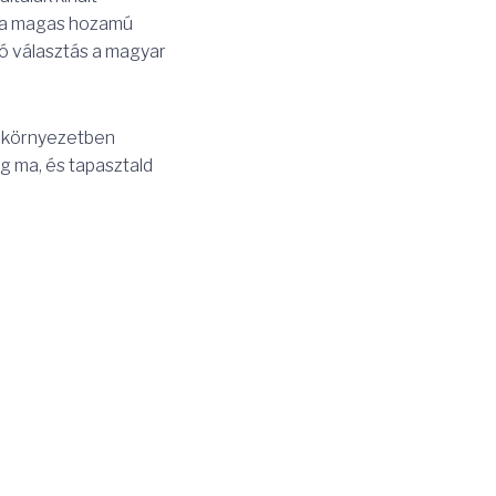
és a magas hozamú
ló választás a magyar
os környezetben
ég ma, és tapasztald