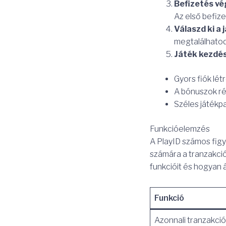
Befizetés vé
Az első befiz
Válaszd ki a 
megtalálhatod
Játék kezdés
Gyors fiók lét
A bónuszok ré
Széles játékpa
Funkcióelemzés
A PlayID számos figy
számára a tranzakció
funkcióit és hogyan 
Funkció
Azonnali tranzakci