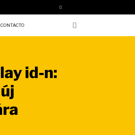
F
a
c
e
b
Search
Search
CONTACTO
o
o
k
lay id-n:
új
ára