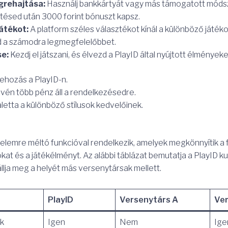
grehajtása:
Használj bankkártyát vagy más támogatott módsz
etésed után 3000 forint bónuszt kapsz.
játékot:
A platform széles választékot kínál a különböző játék
 a számodra legmegfelelőbbet.
e:
Kezdj el játszani, és élvezd a PlayID által nyújtott élményeke
rehozás a PlayID-n.
vén több pénz áll a rendelkezésedre.
letta a különböző stílusok kedvelőinek.
elemre méltó funkcióval rendelkezik, amelyek megkönnyítik a 
kat és a játékélményt. Az alábbi táblázat bemutatja a PlayID 
állja meg a helyét más versenytársak mellett.
PlayID
Versenytárs A
Ver
ók
Igen
Nem
Ige