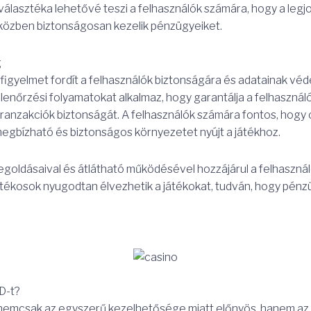
 választéka lehetővé teszi a felhasználók számára, hogy a legj
iközben biztonságosan kezelik pénzügyeiket.
g
figyelmet fordít a felhasználók biztonságára és adatainak vé
llenőrzési folyamatokat alkalmaz, hogy garantálja a felhasznál
tranzakciók biztonságát. A felhasználók számára fontos, hogy 
egbízható és biztonságos környezetet nyújt a játékhoz.
egoldásaival és átlátható működésével hozzájárul a felhasznál
átékosok nyugodtan élvezhetik a játékokat, tudván, hogy pénz
ID-t?
nemcsak az egyszerű kezelhetősége miatt előnyös, hanem az ál