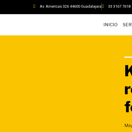
Skip
Av. Americas 326 44600 Guadalajara
33 3167 7618
to
content
INICIO
SER
K
r
May