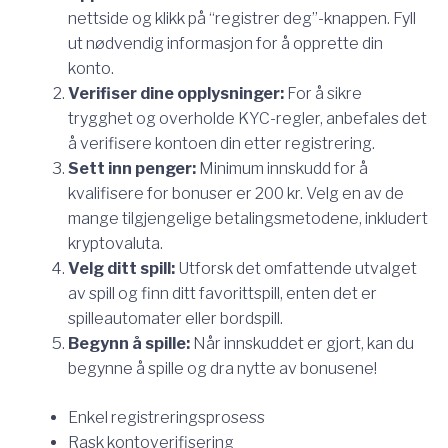
nettside og klikk på “registrer deg”-knappen. Fyll
ut nødvendig informasjon for å opprette din
konto.
Verifiser dine opplysninger:
For å sikre
trygghet og overholde KYC-regler, anbefales det
å verifisere kontoen din etter registrering.
Sett inn penger:
Minimum innskudd for å
kvalifisere for bonuser er 200 kr. Velg en av de
mange tilgjengelige betalingsmetodene, inkludert
kryptovaluta.
Velg ditt spill:
Utforsk det omfattende utvalget
av spill og finn ditt favorittspill, enten det er
spilleautomater eller bordspill.
Begynn å spille:
Når innskuddet er gjort, kan du
begynne å spille og dra nytte av bonusene!
Enkel registreringsprosess
Rask kontoverifisering