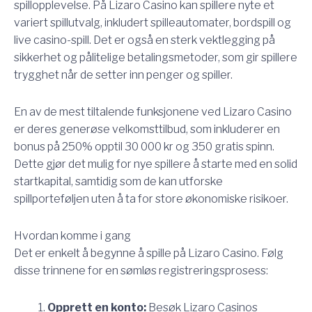
spillopplevelse. På Lizaro Casino kan spillere nyte et
variert spillutvalg, inkludert spilleautomater, bordspill og
live casino-spill. Det er også en sterk vektlegging på
sikkerhet og pålitelige betalingsmetoder, som gir spillere
trygghet når de setter inn penger og spiller.
En av de mest tiltalende funksjonene ved Lizaro Casino
er deres generøse velkomsttilbud, som inkluderer en
bonus på 250% opptil 30 000 kr og 350 gratis spinn.
Dette gjør det mulig for nye spillere å starte med en solid
startkapital, samtidig som de kan utforske
spillporteføljen uten å ta for store økonomiske risikoer.
Hvordan komme i gang
Det er enkelt å begynne å spille på Lizaro Casino. Følg
disse trinnene for en sømløs registreringsprosess:
Opprett en konto:
Besøk Lizaro Casinos