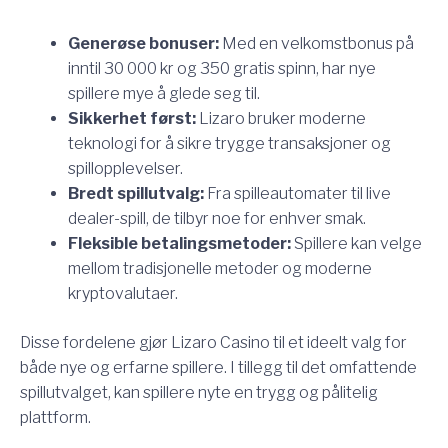
Generøse bonuser:
Med en velkomstbonus på
inntil 30 000 kr og 350 gratis spinn, har nye
spillere mye å glede seg til.
Sikkerhet først:
Lizaro bruker moderne
teknologi for å sikre trygge transaksjoner og
spillopplevelser.
Bredt spillutvalg:
Fra spilleautomater til live
dealer-spill, de tilbyr noe for enhver smak.
Fleksible betalingsmetoder:
Spillere kan velge
mellom tradisjonelle metoder og moderne
kryptovalutaer.
Disse fordelene gjør Lizaro Casino til et ideelt valg for
både nye og erfarne spillere. I tillegg til det omfattende
spillutvalget, kan spillere nyte en trygg og pålitelig
plattform.