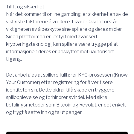
Tillitt og sikkerhet
Når det kommer til online gambling, er sikkerhet en av de
viktigste faktorene å vurdere. Lizaro Casino forstår
viktigheten av å beskytte sine spillere og deres midler.
Siden plattformen er utstyrt med avansert
krypteringsteknologi, kan spillere være trygge på at
informasjonen deres er beskyttet mot uautorisert
tilgang.
Det anbefales at spillere fullfører KYC-prosessen (Know
Your Customer) etter registrering for å verifisere
identiteten sin. Dette bidrar til å skape en tryggere
spillopplevelse og forhindrer svindel. Med sikre
betalingsmetoder som Bitcoin og Revolut, er det enkelt
og trygt å sette inn og ta ut penger.