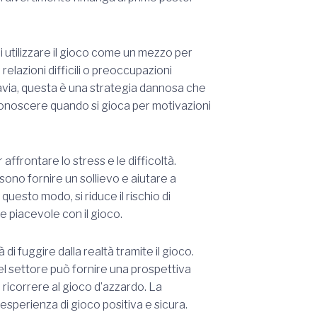
i utilizzare il gioco come un mezzo per
 relazioni difficili o preoccupazioni
tavia, questa è una strategia dannosa che
onoscere quando si gioca per motivazioni
affrontare lo stress e le difficoltà.
sono fornire un sollievo e aiutare a
 questo modo, si riduce il rischio di
e piacevole con il gioco.
di fuggire dalla realtà tramite il gioco.
del settore può fornire una prospettiva
a ricorrere al gioco d’azzardo. La
sperienza di gioco positiva e sicura.