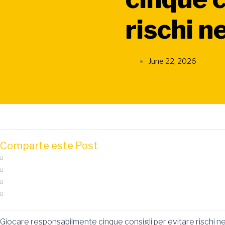
rischi n
June 22, 2026
Comparte este Post
Giocare responsabilmente cinque consigli per evitare rischi ne