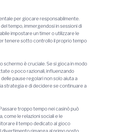
amentale per giocare responsabilmente.
e del tempo, immergendosi in sessioni di
ile impostare un timer o utilizzare le
per tenere sotto controllo il proprio tempo
o schermo è cruciale. Se si gioca in modo
tate o poco razionali, influenzando
delle pause regolari non solo aiuta a
ia strategia e di decidere se continuare a
e. Passare troppo tempo nei casinò può
, come le relazioni sociali e le
nitorare il tempo dedicato al gioco
il divertimento rimanga al primo posto.