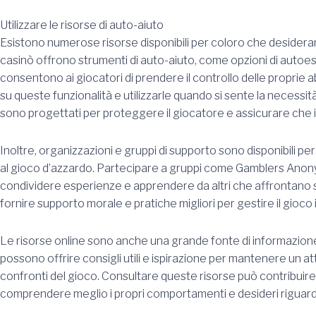
Utilizzare le risorse di auto-aiuto
Esistono numerose risorse disponibili per coloro che desidera
casinò offrono strumenti di auto-aiuto, come opzioni di autoesc
consentono ai giocatori di prendere il controllo delle proprie a
su queste funzionalità e utilizzarle quando si sente la necessit
sono progettati per proteggere il giocatore e assicurare che il
Inoltre, organizzazioni e gruppi di supporto sono disponibili pe
al gioco d’azzardo. Partecipare a gruppi come Gamblers Anon
condividere esperienze e apprendere da altri che affrontano 
fornire supporto morale e pratiche migliori per gestire il gioc
Le risorse online sono anche una grande fonte di informazione
possono offrire consigli utili e ispirazione per mantenere un 
confronti del gioco. Consultare queste risorse può contribuire
comprendere meglio i propri comportamenti e desideri riguarda