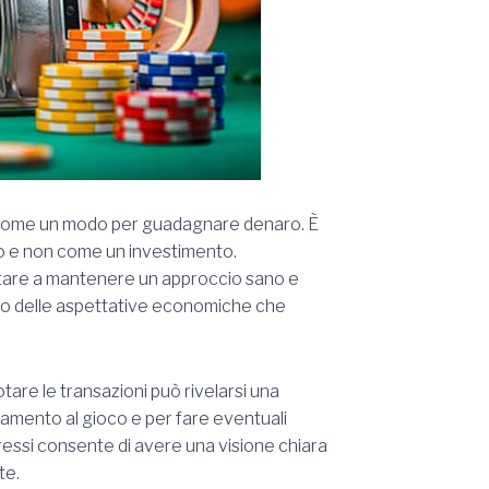
co come un modo per guadagnare denaro. È
to e non come un investimento.
iutare a mantenere un approccio sano e
 peso delle aspettative economiche che
otare le transazioni può rivelarsi una
amento al gioco e per fare eventuali
ogressi consente di avere una visione chiara
te.