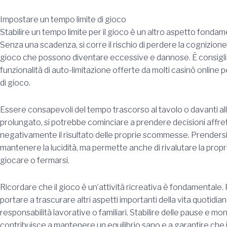
Impostare un tempo limite di gioco
Stabilire un tempo limite per il gioco è un altro aspetto fond
Senza una scadenza, si corre il rischio di perdere la cognizion
gioco che possono diventare eccessive e dannose. È consigliab
funzionalità di auto-limitazione offerte da molti casinò online 
di gioco.
Essere consapevoli del tempo trascorso al tavolo o davanti all
prolungato, si potrebbe cominciare a prendere decisioni affret
negativamente il risultato delle proprie scommesse. Prendersi 
mantenere la lucidità, ma permette anche di rivalutare la propr
giocare o fermarsi.
Ricordare che il gioco è un’attività ricreativa è fondamental
portare a trascurare altri aspetti importanti della vita quotidiana
responsabilità lavorative o familiari. Stabilire delle pause e mo
contribuisce a mantenere un equilibrio sano e a garantire che 