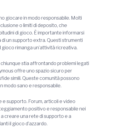
no giocare in modo responsabile. Molti
lusione o limiti di deposito, che
bitudini di gioco. È importante informarsi
à di un supporto extra. Questi strumenti
 gioco rimanga un’attività ricreativa.
r chiunque stia affrontando problemi legati
ymous offre uno spazio sicuro per
sfide simili. Queste comunità possono
o in modo sano e responsabile.
 e supporto. Forum, articoli e video
atteggiamento positivo e responsabile nei
 a creare una rete di supporto e a
nti il gioco d’azzardo.