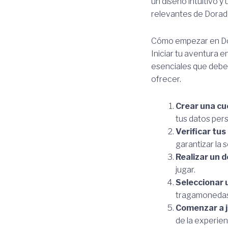
un diseño intuitivo y
relevantes de Dorad
Cómo empezar en D
Iniciar tu aventura 
esenciales que debes
ofrecer.
Crear una cu
tus datos per
Verificar tus
garantizar la 
Realizar un d
jugar.
Seleccionar 
tragamonedas,
Comenzar a j
de la experien