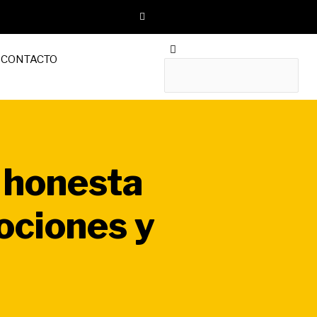
F
a
c
e
Search
Search
b
CONTACTO
o
o
k
 honesta
ociones y