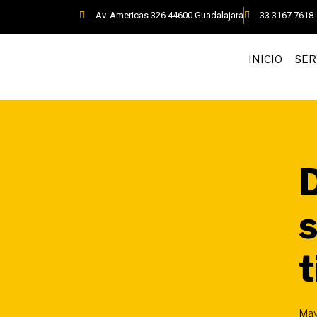
Skip
Av. Americas 326 44600 Guadalajara
33 3167 7618
to
content
INICIO
SER
s
May