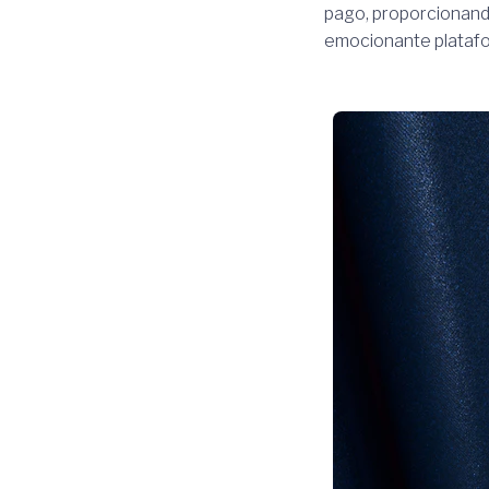
pago, proporcionando
emocionante plataf