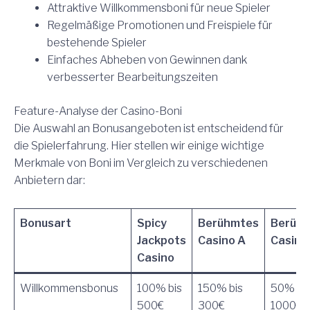
Attraktive Willkommensboni für neue Spieler
Regelmäßige Promotionen und Freispiele für
bestehende Spieler
Einfaches Abheben von Gewinnen dank
verbesserter Bearbeitungszeiten
Feature-Analyse der Casino-Boni
Die Auswahl an Bonusangeboten ist entscheidend für
die Spielerfahrung. Hier stellen wir einige wichtige
Merkmale von Boni im Vergleich zu verschiedenen
Anbietern dar:
Bonusart
Spicy
Berühmtes
Berüh
Jackpots
Casino A
Casino
Casino
Willkommensbonus
100% bis
150% bis
50% bi
500€
300€
1000€