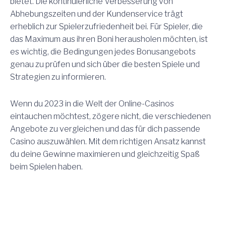
bietet. Die kontinuierliche Verbesserung von
Abhebungszeiten und der Kundenservice trägt
erheblich zur Spielerzufriedenheit bei. Für Spieler, die
das Maximum aus ihren Boni herausholen möchten, ist
es wichtig, die Bedingungen jedes Bonusangebots
genau zu prüfen und sich über die besten Spiele und
Strategien zu informieren.
Wenn du 2023 in die Welt der Online-Casinos
eintauchen möchtest, zögere nicht, die verschiedenen
Angebote zu vergleichen und das für dich passende
Casino auszuwählen. Mit dem richtigen Ansatz kannst
du deine Gewinne maximieren und gleichzeitig Spaß
beim Spielen haben.