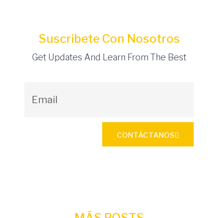
Suscribete Con Nosotros
Get Updates And Learn From The Best
CONTÁCTANOS
MÁS POSTS