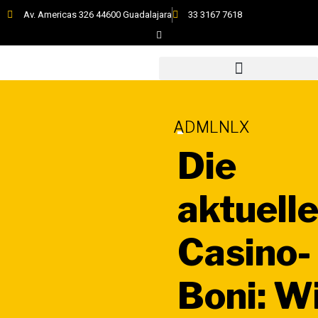
Skip
Av. Americas 326 44600 Guadalajara
33 3167 7618
to
F
content
a
c
e
b
o
o
k
ADMLNLX
Die
aktuell
Casino-
Boni: W