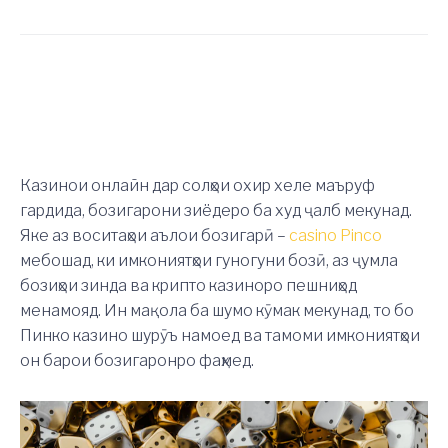
Казинои онлайн дар солҳои охир хеле маъруф
гардида, бозигарони зиёдеро ба худ ҷалб мекунад.
Яке аз воситаҳои аълои бозигарӣ –
casino Pinco
мебошад, ки имкониятҳои гуногуни бозӣ, аз ҷумла
бозиҳои зинда ва крипто казиноро пешниҳод
менамояд. Ин мақола ба шумо кӯмак мекунад, то бо
Пинко казино шурӯъ намоед ва тамоми имкониятҳои
он барои бозигаронро фаҳмед.