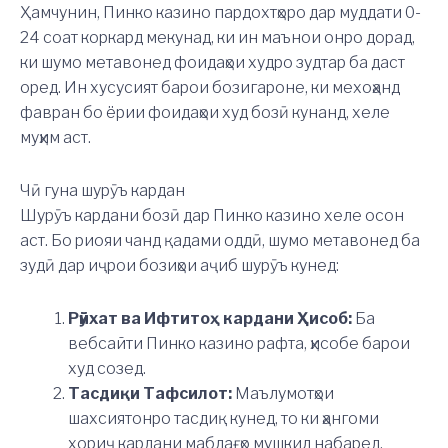
Ҳамчунин, Пинко казино пардохтҳоро дар муддати 0-
24 соат коркард мекунад, ки ин маънои онро дорад,
ки шумо метавонед фоидаҳои худро зудтар ба даст
оред. Ин хусусият барои бозигароне, ки мехоҳанд
фавран бо ёрии фоидаҳои худ бозӣ кунанд, хеле
муҳим аст.
Чӣ гуна шурӯъ кардан
Шурӯъ кардани бозӣ дар Пинко казино хеле осон
аст. Бо риояи чанд қадами оддӣ, шумо метавонед ба
зудӣ дар иҷрои бозиҳои аҷиб шурӯъ кунед:
Рӯйхат ва Ифтитоҳ кардани Ҳисоб:
Ба
вебсайти Пинко казино рафта, ҳисобе барои
худ созед.
Тасдиқи Тафсилот:
Маълумотҳои
шахсиятонро тасдиқ кунед, то ки ҳангоми
хориҷ кардани маблағҳо мушкил набаред.