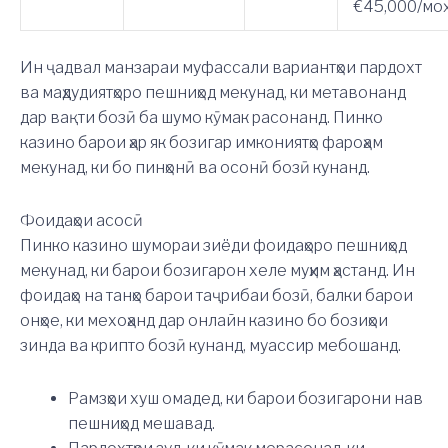
€45,000/моҳ
Ин ҷадвал манзараи муфассали вариантҳои пардохт
ва маҳдудиятҳоро пешниҳод мекунад, ки метавонанд
дар вақти бозӣ ба шумо кӯмак расонанд. Пинко
казино барои ҳар як бозигар имкониятҳо фароҳам
мекунад, ки бо пинҳонӣ ва осонӣ бозӣ кунанд.
Фоидаҳои асосӣ
Пинко казино шумораи зиёди фоидаҳоро пешниҳод
мекунад, ки барои бозигарон хеле муҳим ҳастанд. Ин
фоидаҳо на танҳо барои таҷрибаи бозӣ, балки барои
онҳое, ки мехоҳанд дар онлайн казино бо бозиҳои
зинда ва крипто бозӣ кунанд, муассир мебошанд.
Рамзҳои хуш омадед, ки барои бозигарони нав
пешниҳод мешавад.